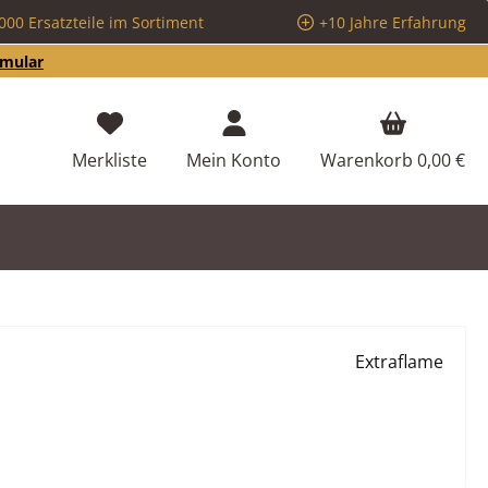
000 Ersatzteile im Sortiment
+10 Jahre Erfahrung
rmular
Du hast 0 Produkte auf dem Merkzettel
Merkliste
Mein Konto
Warenkorb
0,00 €
Extraflame