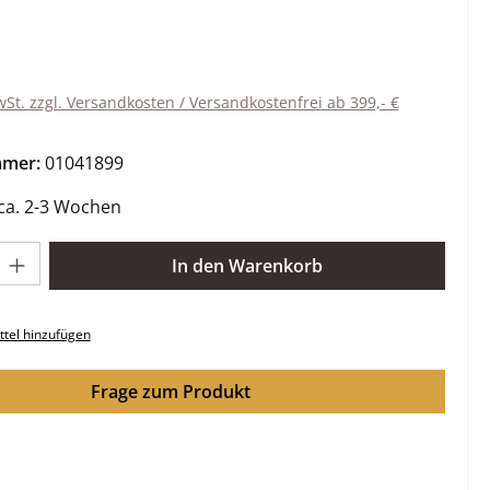
eis:
wSt. zzgl. Versandkosten / Versandkostenfrei ab 399,- €
mmer:
01041899
 ca. 2-3 Wochen
l: Gib den gewünschten Wert ein oder benutze die Schaltflächen 
In den Warenkorb
tel hinzufügen
Frage zum Produkt