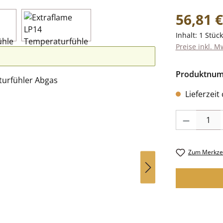
Regulärer Pr
56,81 €
Inhalt:
1 Stück
Preise inkl. M
Produktnu
Lieferzeit
Produkt Anzah
Zum Merkzet