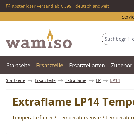
Kostenloser Versand ab € 399,- deutschlandweit
m Hauptinhalt springen
Zur Suche springen
Zur Hauptnavigation springen
Servic
Startseite
Ersatzteile
Ersatzteilarten
Zubehör
Startseite
Ersatzteile
Extraflame
LP
LP14
Extraflame LP14 Temp
Temperaturfühler / Temperatursensor / Temperatu