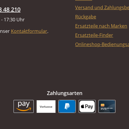
Versand und Zahlungsb
8 48 210
Rückgabe
 - 17:30 Uhr
Ersatzteile nach Marken
unser
Kontaktformular
.
Ersatzteile-Finder
Onlineshop-Bedienungsa
Zahlungsarten
Vorkasse
Amazon Pay
PayPal
Apple Pay
Kreditkart