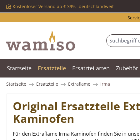
Kostenloser Versand ab € 399,- deutschlandweit
m Hauptinhalt springen
Zur Suche springen
Zur Hauptnavigation springen
Servic
Startseite
Ersatzteile
Ersatzteilarten
Zubehör
Startseite
Ersatzteile
Extraflame
Irma
Original Ersatzteile E
Kaminofen
Für den Extraflame Irma Kaminofen finden Sie in unse