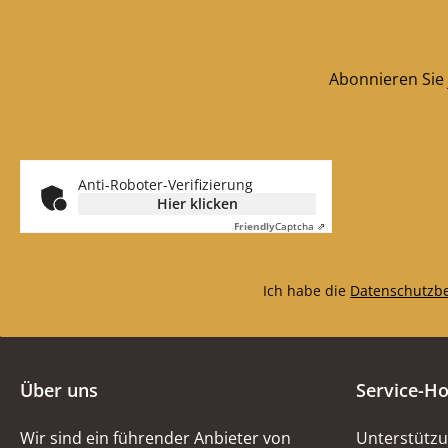
Abonnieren Sie 
Anti-Roboter-Verifizierung
Hier klicken
Friendly
Captcha ⇗
Ich habe die
Datenschutzb
Über uns
Service-Ho
Wir sind ein führender Anbieter von
Unterstützu