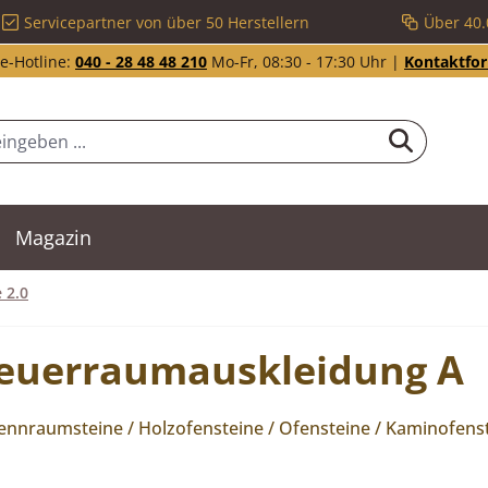
Servicepartner von über 50 Herstellern
Über 40.
e-Hotline:
040 - 28 48 48 210
Mo-Fr, 08:30 - 17:30 Uhr |
Kontaktfo
Magazin
 2.0
Feuerraumauskleidung A
nraumsteine / Holzofensteine / Ofensteine / Kaminofenst