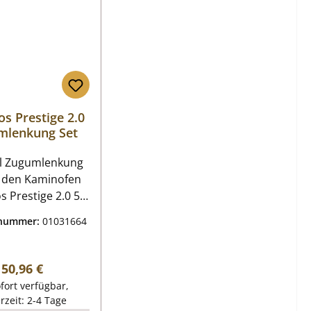
s Prestige 2.0
mlenkung Set
al Zugumlenkung
r den Kaminofen
 Prestige 2.0 5-
ges Set Caminos
tnummer:
01031664
restige 2.0
g Eckdaten:
enkung Maße 162
Regulärer Preis:
50,96 €
x 30 mm Material
fort verfügbar,
lstifte 4
erzeit: 2-4 Tage