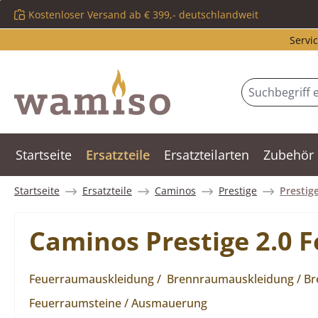
Kostenloser Versand ab € 399,- deutschlandweit
m Hauptinhalt springen
Zur Suche springen
Zur Hauptnavigation springen
Servic
Startseite
Ersatzteile
Ersatzteilarten
Zubehör
Startseite
Ersatzteile
Caminos
Prestige
Prestige
Caminos Prestige 2.0 
Feuerraumauskleidung / Brennraumauskleidung / Bren
Feuerraumsteine / Ausmauerung