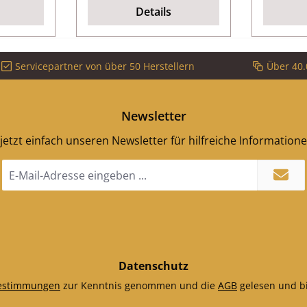
Ecken
Enden zu verhindern.
Stück 
Details
Caminos Prestige 2.0
Mat
Türdichtung Eckdaten:
Ofenschnur,
Servicepartner von über 50 Herstellern
Über 40.
Holzofenschnur
Kordeldichtung Länge
3,00 m Durchmesser 12
Newsletter
mm
jetzt einfach unseren Newsletter für hilfreiche Information
E-
Mail-
Adresse
*
Datenschutz
estimmungen
zur Kenntnis genommen und die
AGB
gelesen und bi