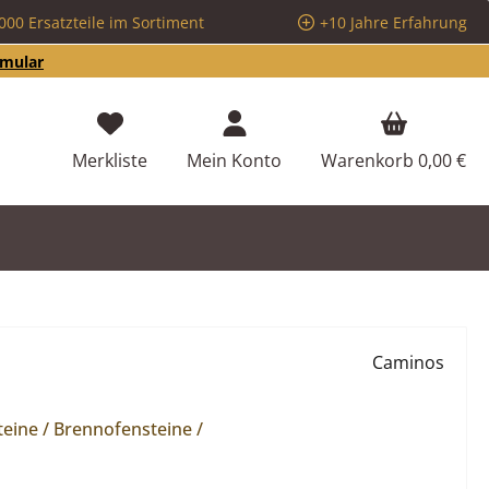
000 Ersatzteile im Sortiment
+10 Jahre Erfahrung
rmular
Du hast 0 Produkte auf dem Merkzettel
Merkliste
Mein Konto
Warenkorb
0,00 €
Caminos
eine / Brennofensteine /