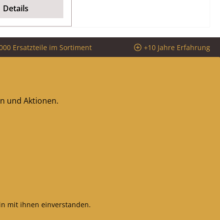
Maße 39 x 8 mm
Details
erial Metall
000 Ersatzteile im Sortiment
+10 Jahre Erfahrung
en und Aktionen.
n mit ihnen einverstanden.