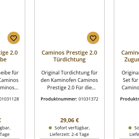
ige 2.0
Caminos Prestige 2.0
Camino
ibe
Türdichtung
Zugu
be für
Original Türdichtung für
Origin
Caminos
den Kaminofen Caminos
Set fü
Prestige 2.0 Für die
Caminos
htscheibe
Montage dieser
teili
01031128
Produktnummer:
01031372
Produk
Dichtschnur wird ein
P
 Maße
Kleber benötigt. Wir
Zugumlenkun
 x 325
empfehlen
Zuguml
r Preis:
Regulärer Preis:
€
29,06 €
m flach
Dichtungsabbinder, um
x 313 
gbar,
Sofort verfügbar,
So
ig 4
ein Ausfransen der
Vermiculite Metal
 Tage
Lieferzeit: 2-4 Tage
Lief