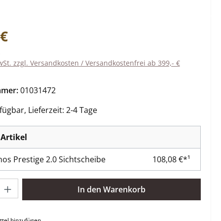
eis:
 €
wSt. zzgl. Versandkosten / Versandkostenfrei ab 399,- €
mmer:
01031472
ügbar, Lieferzeit: 2-4 Tage
Artikel
os Prestige 2.0 Sichtscheibe
108,08 €*¹
l: Gib den gewünschten Wert ein oder benutze die Schaltflächen 
In den Warenkorb
tel hinzufügen