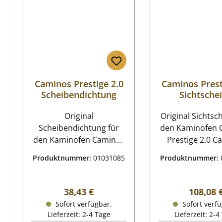
Caminos Prestige 2.0
Caminos Prest
Scheibendichtung
Sichtsche
Original
Original Sichtschei
Scheibendichtung für
den Kaminofen 
den Kaminofen Caminos
Prestige 2.0 Caminos
Prestige 2.0 Caminos
Prestige 2.0 Sic
Produktnummer:
01031085
Produktnummer:
Prestige 2.0
Eckdaten: Kaminglas,
Scheibendichtung
Glaskeramik
Eckdaten: Dichtung,
(B/L/H) 410 mm
Regulärer Preis:
Reguläre
38,43 €
108,08 
Glasband Flachdichtung
mm x 4 mm For
Sofort verfügbar,
Sofort verfü
Maße (B/H) 20 mm x 2
hitzebeständ
Lieferzeit: 2-4 Tage
Lieferzeit: 2-4