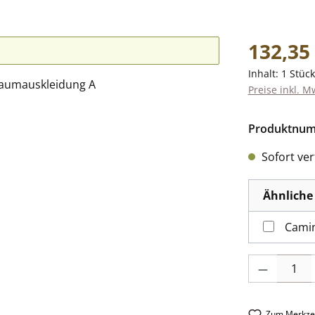
Regulärer Pr
132,35
Inhalt:
1 Stück
Preise inkl. M
Produktnu
Sofort verf
Ähnliche 
Camin
Produkt Anzah
Zum Merkzet