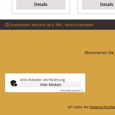
mm Länge 2,00 m
abgerundete 
Details
Details
selbstklebend
Kostenloser Versand ab € 399,- deutschlandweit
Abonnieren Sie 
Anti-Roboter-Verifizierung
Hier klicken
Friendly
Captcha ⇗
Ich habe die
Datenschutzb