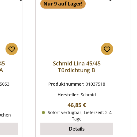
Nur 9 auf Lager!
45
Schmid Lina 45/45
 A
Türdichtung B
5053
Produktnummer:
01037518
d
Hersteller:
Schmid
Regulärer Preis:
46,85 €
reis:
Sofort verfügbar, Lieferzeit: 2-4
Wochen
Tage
Details