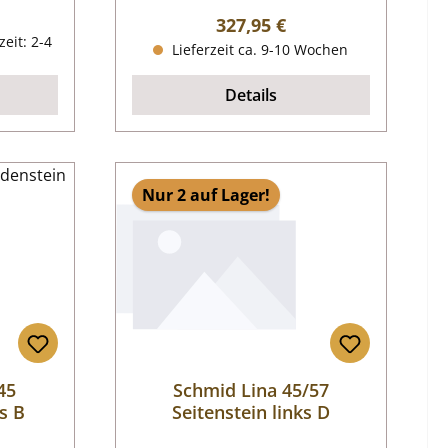
reis:
Regulärer Preis:
327,95 €
zeit: 2-4
Lieferzeit ca. 9-10 Wochen
Details
Nur 2 auf Lager!
45
Schmid Lina 45/57
s B
Seitenstein links D