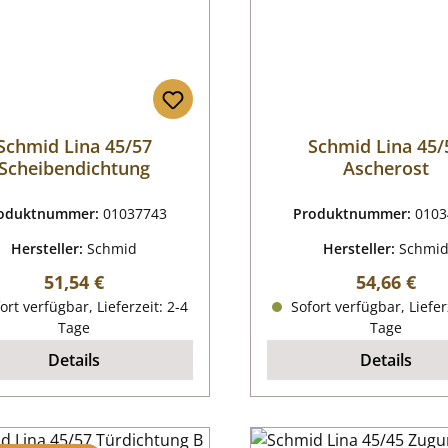
Schmid Lina 45/57
Schmid Lina 45/
Scheibendichtung
Ascherost
oduktnummer:
01037743
Produktnummer:
0103
Hersteller:
Schmid
Hersteller:
Schmi
Regulärer Preis:
Regulärer P
51,54 €
54,66 €
ort verfügbar, Lieferzeit: 2-4
Sofort verfügbar, Liefer
Tage
Tage
Details
Details