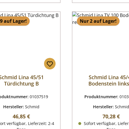
9 auf Lager!
Nur 2 auf Lager!
Schmid Lina 45/51
Schmid Lina 45/
Türdichtung B
Bodenstein link
oduktnummer:
01037519
Produktnummer:
0103
Hersteller:
Schmid
Hersteller:
Schmi
Regulärer Preis:
Regulärer P
46,85 €
70,28 €
ort verfügbar, Lieferzeit: 2-4
Sofort verfügbar, Liefer