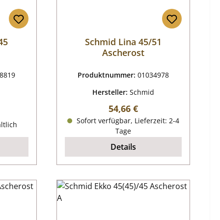
45
Schmid Lina 45/51
Ascherost
8819
Produktnummer:
01034978
d
Hersteller:
Schmid
Regulärer Preis:
54,66 €
reis:
Sofort verfügbar, Lieferzeit: 2-4
ltlich
Tage
Details