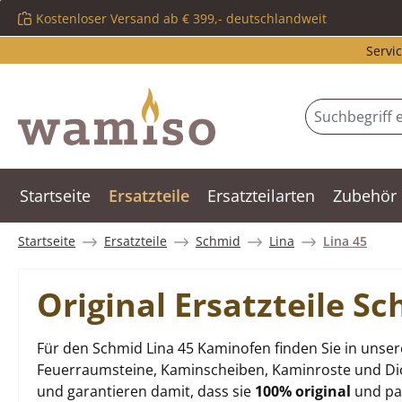
Kostenloser Versand ab € 399,- deutschlandweit
m Hauptinhalt springen
Zur Suche springen
Zur Hauptnavigation springen
Servic
Startseite
Ersatzteile
Ersatzteilarten
Zubehör
Startseite
Ersatzteile
Schmid
Lina
Lina 45
Original Ersatzteile S
Für den Schmid Lina 45 Kaminofen finden Sie in unser
Feuerraumsteine, Kaminscheiben, Kaminroste und Dich
und garantieren damit, dass sie
100% original
und pas