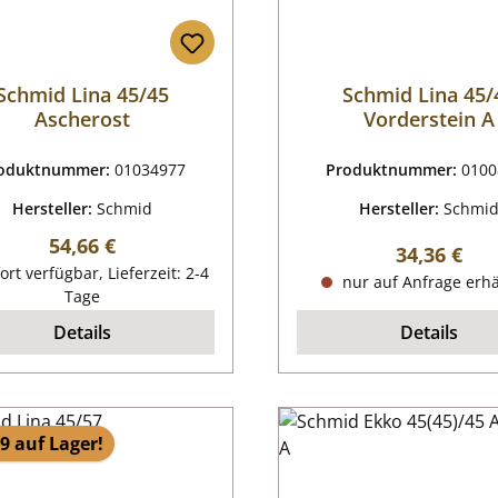
Schmid Lina 45/45
Schmid Lina 45/
Ascherost
Vorderstein A
oduktnummer:
01034977
Produktnummer:
0100
Hersteller:
Schmid
Hersteller:
Schmi
Regulärer Preis:
54,66 €
Regulärer P
34,36 €
ort verfügbar, Lieferzeit: 2-4
nur auf Anfrage erhä
Tage
Details
Details
9 auf Lager!