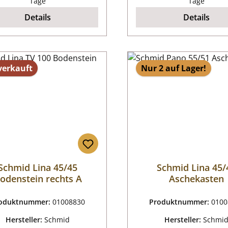
Tage
Tage
Details
Details
verkauft
Nur 2 auf Lager!
Schmid Lina 45/45
Schmid Lina 45/
odenstein rechts A
Aschekasten
oduktnummer:
01008830
Produktnummer:
0100
Hersteller:
Schmid
Hersteller:
Schmi