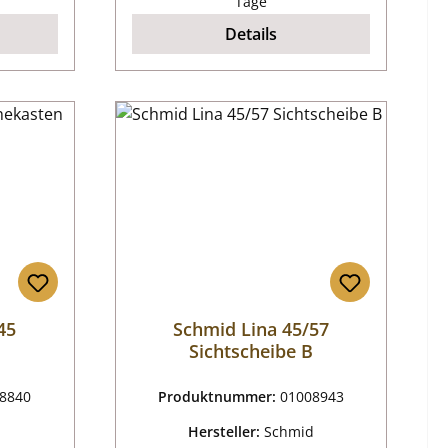
Tage
Details
45
Schmid Lina 45/57
Sichtscheibe B
8840
Produktnummer:
01008943
d
Hersteller:
Schmid