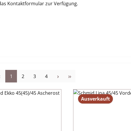
 das Kontaktformular zur Verfügung.
Seite
Seite
Seite
Seite
1
2
3
4
Ausverkauft