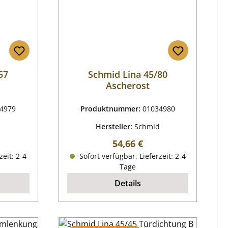
57
Schmid Lina 45/80
Ascherost
4979
Produktnummer:
01034980
d
Hersteller:
Schmid
reis:
Regulärer Preis:
54,66 €
zeit: 2-4
Sofort verfügbar, Lieferzeit: 2-4
Tage
Details