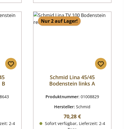
Nur 2 auf Lager!
45
Schmid Lina 45/45
s B
Bodenstein links A
8643
Produktnummer:
01008829
d
Hersteller:
Schmid
reis:
Regulärer Preis:
70,28 €
zeit: 2-4
Sofort verfügbar, Lieferzeit: 2-4