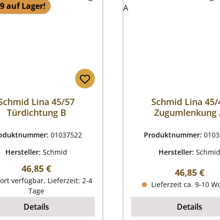
9 auf Lager!
Schmid Lina 45/57
Schmid Lina 45/
Türdichtung B
Zugumlenkung
oduktnummer:
01037522
Produktnummer:
0103
Hersteller:
Schmid
Hersteller:
Schmi
Regulärer Preis:
46,85 €
Regulärer P
46,85 €
ort verfügbar, Lieferzeit: 2-4
Lieferzeit ca. 9-10 
Tage
Details
Details