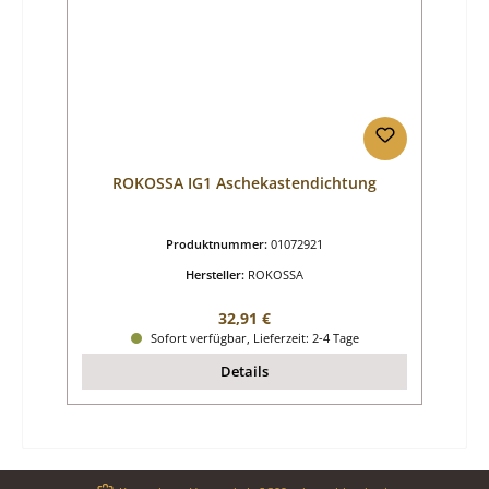
ROKOSSA IG1 Aschekastendichtung
Produktnummer:
01072921
Hersteller:
ROKOSSA
Regulärer Preis:
32,91 €
Sofort verfügbar, Lieferzeit: 2-4 Tage
Details