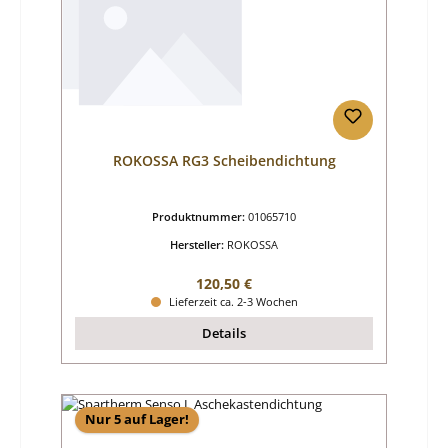
ROKOSSA RG3 Scheibendichtung
Produktnummer:
01065710
Hersteller:
ROKOSSA
Regulärer Preis:
120,50 €
Lieferzeit ca. 2-3 Wochen
Details
Nur 5 auf Lager!