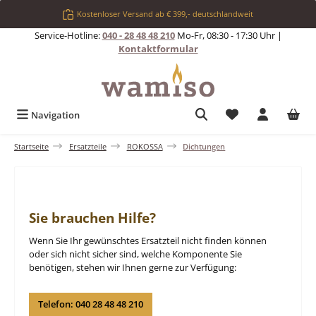
Zum Hauptinhalt springen
Kostenloser Versand ab € 399,- deutschlandweit
Service-Hotline:
040 - 28 48 48 210
Mo-Fr, 08:30 - 17:30 Uhr |
Kontaktformular
Du hast 0 Produkt
Navigation
Startseite
Ersatzteile
ROKOSSA
Dichtungen
Sie brauchen Hilfe?
Wenn Sie Ihr gewünschtes Ersatzteil nicht finden können
oder sich nicht sicher sind, welche Komponente Sie
benötigen, stehen wir Ihnen gerne zur Verfügung:
Telefon: 040 28 48 48 210