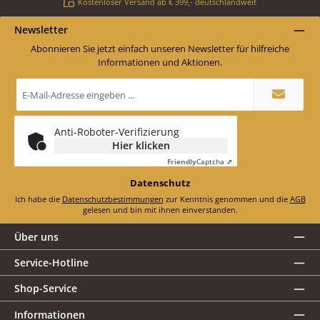
Kostenloser Versand ab € 399,- deutschlandweit
Newsletter
Abonnieren Sie jetzt einfach unseren Newsletter für hilfreiche
Informationen und Aktionen.
E-
Mail-
Adresse
*
Anti-Roboter-Verifizierung
Hier klicken
Friendly
Captcha ⇗
Datenschutz
Ich habe die
Datenschutzbestimmungen
zur Kenntnis genommen und die
AGB
gelesen und bin mit ihnen einverstanden.
Über uns
Service-Hotline
Shop-Service
Informationen