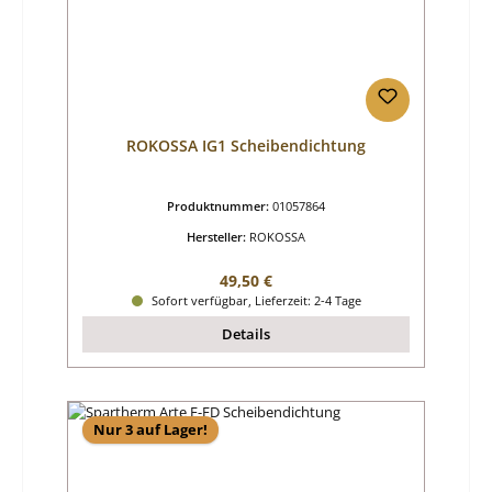
ROKOSSA IG1 Scheibendichtung
Produktnummer:
01057864
Hersteller:
ROKOSSA
Regulärer Preis:
49,50 €
Sofort verfügbar, Lieferzeit: 2-4 Tage
Details
Nur 3 auf Lager!