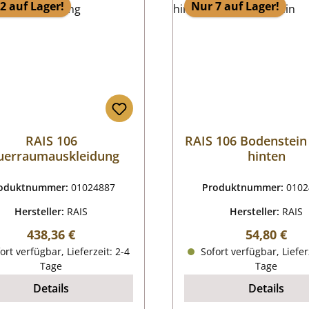
2 auf Lager!
Nur 7 auf Lager!
RAIS 106
RAIS 106 Bodenstein
uerraumauskleidung
hinten
oduktnummer:
01024887
Produktnummer:
0102
Hersteller:
RAIS
Hersteller:
RAIS
Regulärer Preis:
Regulärer P
438,36 €
54,80 €
ort verfügbar, Lieferzeit: 2-4
Sofort verfügbar, Liefer
Tage
Tage
Details
Details