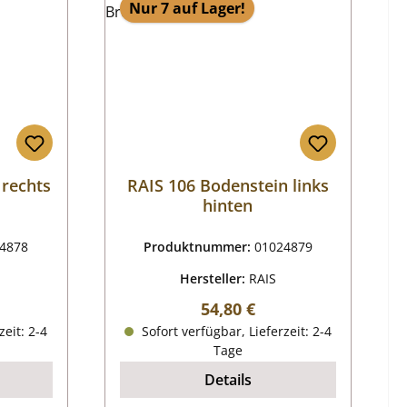
Nur 7 auf Lager!
 rechts
RAIS 106 Bodenstein links
hinten
4878
Produktnummer:
01024879
Hersteller:
RAIS
reis:
Regulärer Preis:
54,80 €
zeit: 2-4
Sofort verfügbar, Lieferzeit: 2-4
Tage
Details