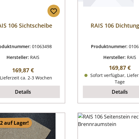
IS 106 Sichtscheibe
RAIS 106 Dichtung
oduktnummer:
01063498
Produktnummer:
0106
Hersteller:
RAIS
Hersteller:
RAIS
Regulärer P
169,87 €
Regulärer Preis:
169,87 €
Sofort verfügbar, Liefer
Lieferzeit ca. 2-3 Wochen
Tage
Details
Details
2 auf Lager!