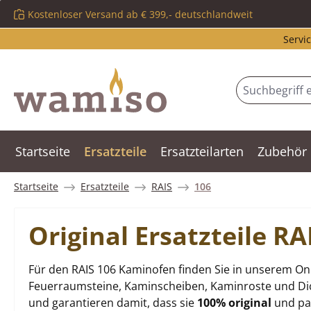
Kostenloser Versand ab € 399,- deutschlandweit
m Hauptinhalt springen
Zur Suche springen
Zur Hauptnavigation springen
Servic
Startseite
Ersatzteile
Ersatzteilarten
Zubehör
Startseite
Ersatzteile
RAIS
106
Original Ersatzteile R
Für den RAIS 106 Kaminofen finden Sie in unserem Onl
Feuerraumsteine, Kaminscheiben, Kaminroste und Dich
und garantieren damit, dass sie
100% original
und pas