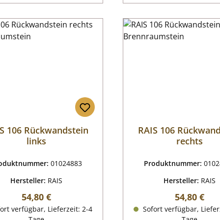
S 106 Rückwandstein
RAIS 106 Rückwand
links
rechts
oduktnummer:
01024883
Produktnummer:
0102
Hersteller:
RAIS
Hersteller:
RAIS
Regulärer Preis:
Regulärer P
54,80 €
54,80 €
ort verfügbar, Lieferzeit: 2-4
Sofort verfügbar, Liefer
Tage
Tage