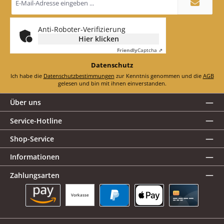
Mail-
Adresse
*
Anti-Roboter-Verifizierung
Hier klicken
Friendly
Captcha ⇗
Datenschutz
Ich habe die
Datenschutzbestimmungen
zur Kenntnis genommen und die
AGB
gelesen und bin mit ihnen einverstanden.
Über uns
Service-Hotline
Shop-Service
Informationen
Zahlungsarten
Vorkasse
Amazon Pay
PayPal
Apple Pay
Kreditkarte