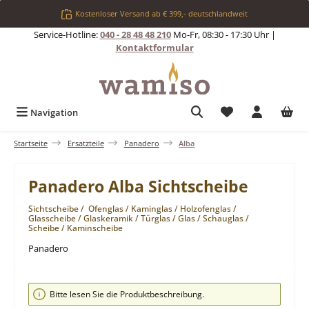
Zum Hauptinhalt springen
Kostenloser Versand ab € 399,- deutschlandweit
Service-Hotline:
040 - 28 48 48 210
Mo-Fr, 08:30 - 17:30 Uhr |
Kontaktformular
Du hast 0 Produkt
Navigation
Startseite
Ersatzteile
Panadero
Alba
Panadero Alba Sichtscheibe
Sichtscheibe / Ofenglas / Kaminglas / Holzofenglas /
Glasscheibe / Glaskeramik / Türglas / Glas / Schauglas /
Scheibe / Kaminscheibe
Panadero
Bildergalerie überspringen
Bitte lesen Sie die Produktbeschreibung.