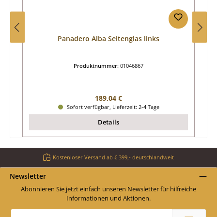
Panadero Alba Seitenglas links
Produktnummer:
01046867
Regulärer Preis:
189,04 €
Sofort verfügbar, Lieferzeit: 2-4 Tage
Details
Kostenloser Versand ab € 399,- deutschlandweit
Newsletter
Abonnieren Sie jetzt einfach unseren Newsletter für hilfreiche
Informationen und Aktionen.
E-