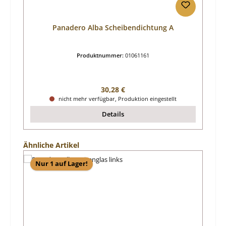
Panadero Alba Scheibendichtung A
Produktnummer:
01061161
Regulärer Preis:
30,28 €
nicht mehr verfügbar, Produktion eingestellt
Details
Produktgalerie überspringen
Ähnliche Artikel
Nur 1 auf Lager!