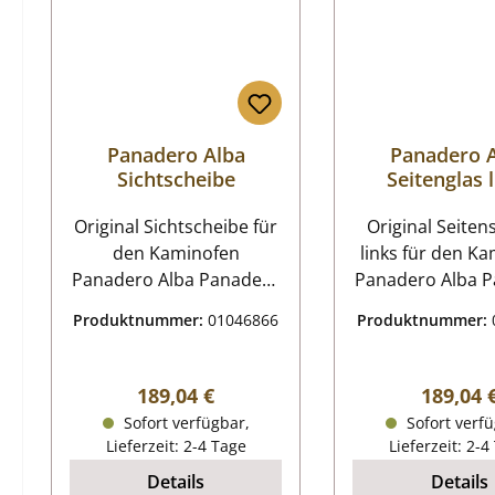
Panadero Alba
Panadero 
Sichtscheibe
Seitenglas 
Original Sichtscheibe für
Original Seiten
den Kaminofen
links für den K
Panadero Alba Panadero
Panadero Alba Panadero
Alba Sichtscheibe
Alba Seitenschei
Produktnummer:
01046866
Produktnummer:
Eckdaten: Kaminglas,
Eckdaten: Maße (B/L) 242
Holzofenglas Maße
mm x 520 mm Fo
(B/L/H) 242 mm x 520
hitzebeständig P
Regulärer Preis:
Reguläre
189,04 €
189,04 
mm x 4 mm Material Glas
in der
Sofort verfügbar,
Sofort verfü
Form flach
Explosionszei
Lieferzeit: 2-4 Tage
Lieferzeit: 2-4
hitzebeständig Position 6
Details
Details
in der