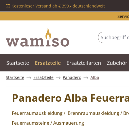
Kostenloser Versand ab € 399,- deutschlandweit
m Hauptinhalt springen
Zur Suche springen
Zur Hauptnavigation springen
Servic
Startseite
Ersatzteile
Ersatzteilarten
Zubehör
Startseite
Ersatzteile
Panadero
Alba
Panadero Alba Feuerr
Feuerraumauskleidung / Brennraumauskleidung / Bren
Feuerraumsteine / Ausmauerung