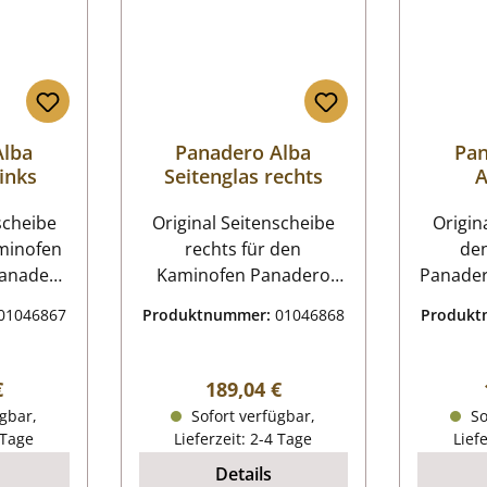
Alba
Panadero Alba
Pan
links
Seitenglas rechts
A
scheibe
Original Seitenscheibe
Origina
aminofen
rechts für den
de
Kaminofen Panadero
Panadero Al
be links
Alba Panadero Alba
Alba Aschero
01046867
Produktnummer:
01046868
Produk
Seitenscheibe rechts
Kamin
rm flach
Eckdaten: Maße (B/L) 242
Maße (
osition 4
mm x 520 mm Form flach
255
r Preis:
Regulärer Preis:
€
189,04 €
hitzebeständig Position 4
Material
gbar,
Sofort verfügbar,
So
chnung
in der
 Tage
Lieferzeit: 2-4 Tage
Lief
Explosionszeichnung
Explo
Details