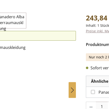
Regulärer Pr
243,84
Inhalt:
1 Stück
Preise inkl. M
Produktnu
Nur noch 2 l
Sofort verf
Ähnliche 
Panad
Produkt Anzah