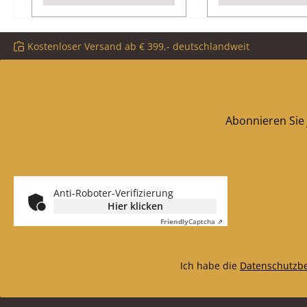
Explosionszeichnung
Kostenloser Versand ab € 399,- deutschlandweit
Abonnieren Sie 
Anti-Roboter-Verifizierung
Hier klicken
Friendly
Captcha ⇗
Ich habe die
Datenschutzb