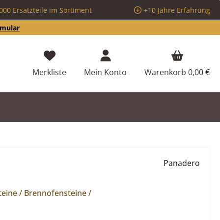
000 Ersatzteile im Sortiment
+10 Jahre Erfahrung
rmular
Du hast 0 Produkte auf dem Merkzettel
Merkliste
Mein Konto
Warenkorb
0,00 €
Panadero
eine / Brennofensteine /