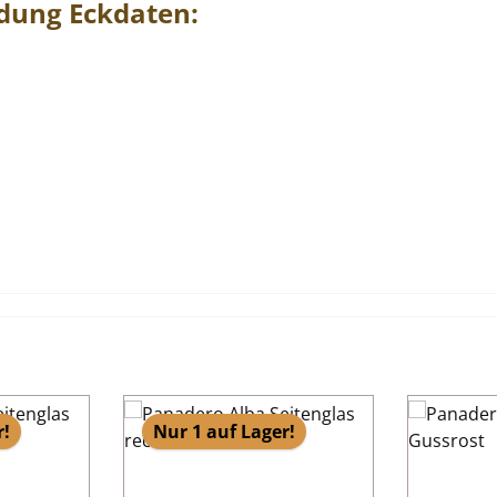
idung
Eckdaten:
r!
Nur 1 auf Lager!