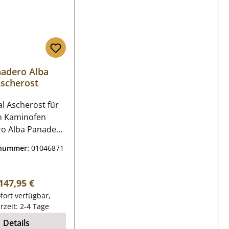
adero Alba
scherost
l Ascherost für
n Kaminofen
ba Panadero
st Eckdaten:
tnummer:
01046871
rost, Ofenrost
B/L/H) 230 mm x
 mm x 14 mm
Regulärer Preis:
147,95 €
 Guss Position 10
fort verfügbar,
in der
erzeit: 2-4 Tage
sionszeichnung
Details