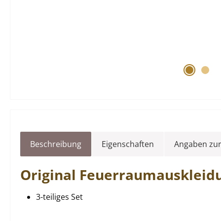
Beschreibung
Eigenschaften
Angaben zur
Original
Feuerraumauskleid
3-teiliges Set