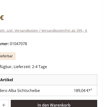
eis:
 €
wSt. zzgl. Versandkosten / Versandkostenfrei ab 399,- €
mmer:
01047078
ieferbar
ügbar, Lieferzeit: 2-4 Tage
Artikel
ero Alba Sichtscheibe
189,04 €*¹
l: Gib den gewünschten Wert ein oder benutze die Schaltflächen 
In den Warenkorb