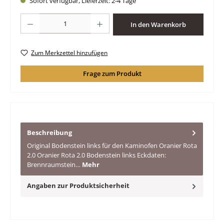
Sofort verfügbar, Lieferzeit: 2-4 Tage
Produkt Anzahl: Gib den gewünschten Wert ein oder benutze die Schaltfläche
In den Warenkorb
Zum Merkzettel hinzufügen
Frage zum Produkt
Beschreibung
Original Bodenstein links für den Kaminofen Oranier Rota
2.0 Oranier Rota 2.0 Bodenstein links Eckdaten:
Brennraumstein…
Mehr
Angaben zur Produktsicherheit