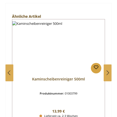
Produktgalerie überspringen
Ähnliche Artikel
Kaminscheibenreiniger 500ml
Produktnummer:
01003799
Regulärer Preis:
13,99 €
Lieferzeit ca. 2-3 Wochen