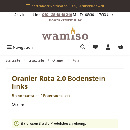
Zum Hauptinhalt springen
Kostenloser Versand ab € 399,- deutschlandweit
Service-Hotline:
040 - 28 48 48 210
Mo-Fr, 08:30 - 17:30 Uhr |
Kontaktformular
Du hast 0 Produkt
Navigation
Startseite
Ersatzteile
Oranier
Rota
Oranier Rota 2.0 Bodenstein
links
Brennraumstein / Feuerraumstein
Oranier
Bildergalerie überspringen
Bitte lesen Sie die Produktbeschreibung.