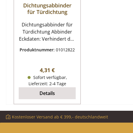
Dichtungsabbinder
für Türdichtung
Dichtungsabbinder für
Türdichtung Abbinder
Eckdaten: Verhindert das
Ausfransen der
Produktnummer:
01012822
Dichtungsenden. Maße
100 x 25 mm pro Steifen
feuerfester Abbinder
Regulärer Preis:
4,31 €
Farbe schwarz 4 Streifen
Sofort verfügbar,
Lieferzeit: 2-4 Tage
Details
Kostenloser Versand ab € 399,- deutschlandweit