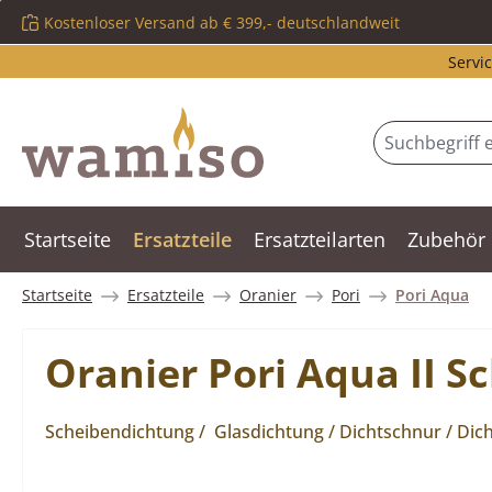
Kostenloser Versand ab € 399,- deutschlandweit
m Hauptinhalt springen
Zur Suche springen
Zur Hauptnavigation springen
Servic
Startseite
Ersatzteile
Ersatzteilarten
Zubehör
Startseite
Ersatzteile
Oranier
Pori
Pori Aqua
Oranier Pori Aqua II 
Scheibendichtung / Glasdichtung / Dichtschnur / Dic