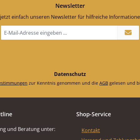
Newsletter
jetzt einfach unseren Newsletter für hilfreiche Information
E-
Mail-
Adresse
*
Datenschutz
estimmungen
zur Kenntnis genommen und die
AGB
gelesen und bi
tline
Shop-Service
ng und Beratung unter:
Kontakt