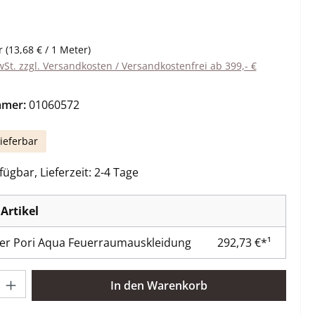
eis:
r
(13,68 € / 1 Meter)
wSt. zzgl. Versandkosten / Versandkostenfrei ab 399,- €
mmer:
01060572
ieferbar
ügbar, Lieferzeit: 2-4 Tage
Artikel
er Pori Aqua Feuerraumauskleidung
292,73 €*¹
l: Gib den gewünschten Wert ein oder benutze die Schaltflächen 
In den Warenkorb