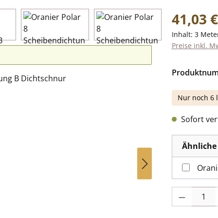
Regulärer Pr
41,03 €
Inhalt:
3 Mete
Preise inkl. M
Produktnu
Nur noch 6 l
Sofort verf
Ähnliche 
Orani
Produkt Anzah