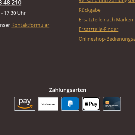
Versand und Zahlungsb
8 48 210
Rückgabe
 - 17:30 Uhr
Ersatzteile nach Marken
unser
Kontaktformular
.
Ersatzteile-Finder
Onlineshop-Bedienungsa
Zahlungsarten
Vorkasse
Amazon Pay
PayPal
Apple Pay
Kreditkart