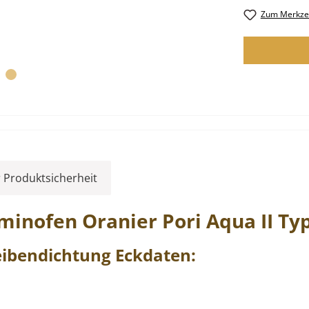
Zum Merkzet
 Produktsicherheit
aminofen
Oranier
Pori
Aqua II
Ty
eibendichtung
Eckdaten: