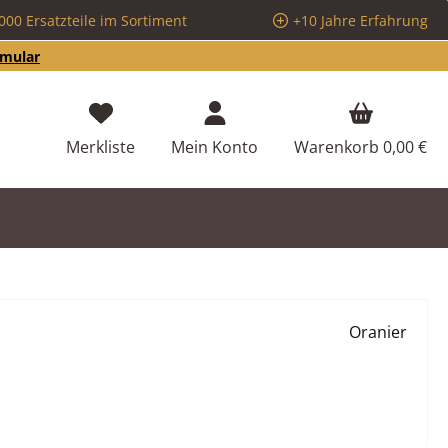
000 Ersatzteile im Sortiment
+10 Jahre Erfahrung
rmular
Du hast 0 Produkte auf dem Merkzettel
Merkliste
Mein Konto
Warenkorb
0,00 €
Oranier