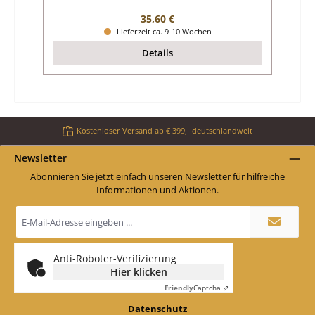
Regulärer Preis:
35,60 €
Lieferzeit ca. 9-10 Wochen
Details
Kostenloser Versand ab € 399,- deutschlandweit
Newsletter
Abonnieren Sie jetzt einfach unseren Newsletter für hilfreiche
Informationen und Aktionen.
E-
Mail-
Adresse
*
Anti-Roboter-Verifizierung
Hier klicken
Friendly
Captcha ⇗
Datenschutz