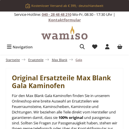
Zum Hauptinhalt springen
Kostenloser Versand ab € 399,- deutschlandweit
Service-Hotline:
040 - 28 48 48 210
Mo-Fr, 08:30 - 17:30 Uhr |
Kontaktformular
Du hast 0 Produkt
Navigation
Startseite
Ersatzteile
Max Blank
Gala
Original Ersatzteile Max Blank
Gala Kaminofen
Für den Max Blank Gala Kaminofen finden Sie in unserem
Onlineshop eine breite Auswahl an Ersatzteilen wie
Feuerraumsteine, Kaminscheiben, Kaminroste und
Dichtungen. Wir beziehen alle Teile direkt vom Hersteller und
garantieren damit, dass sie
100% original
und passgenau
sind. Sollten Sie Fragen zur Passgenauigkeit haben, stehen wir
Ihnen gerne telefonisch oder über das Kontaktformular zur