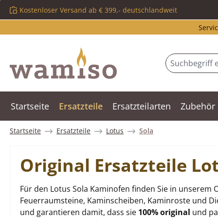
Kostenloser Versand ab € 399,- deutschlandweit
m Hauptinhalt springen
Zur Suche springen
Zur Hauptnavigation springen
Servic
Startseite
Ersatzteile
Ersatzteilarten
Zubehör
Startseite
Ersatzteile
Lotus
Sola
Original Ersatzteile L
Für den Lotus Sola Kaminofen finden Sie in unserem O
Feuerraumsteine, Kaminscheiben, Kaminroste und Dich
und garantieren damit, dass sie
100% original
und pas