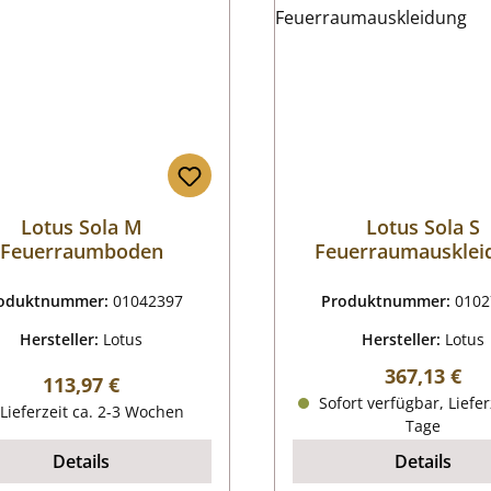
Lotus Sola M
Lotus Sola S
Feuerraumboden
Feuerraumausklei
oduktnummer:
01042397
Produktnummer:
0102
Hersteller:
Lotus
Hersteller:
Lotus
Regulärer P
367,13 €
Regulärer Preis:
113,97 €
Sofort verfügbar, Liefer
Lieferzeit ca. 2-3 Wochen
Tage
Details
Details