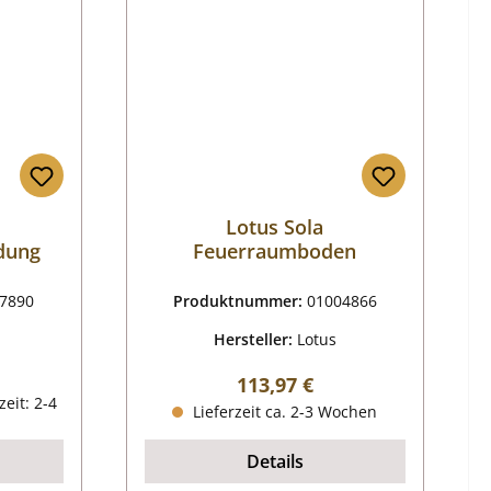
Lotus Sola
dung
Feuerraumboden
7890
Produktnummer:
01004866
Hersteller:
Lotus
reis:
Regulärer Preis:
113,97 €
zeit: 2-4
Lieferzeit ca. 2-3 Wochen
Details