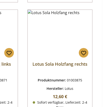
 links
Lotus Sola Holzfang rechts
3871
Produktnummer:
01003875
Hersteller:
Lotus
reis:
Regulärer Preis:
12,60 €
zeit: 2-4
Sofort verfügbar, Lieferzeit: 2-4