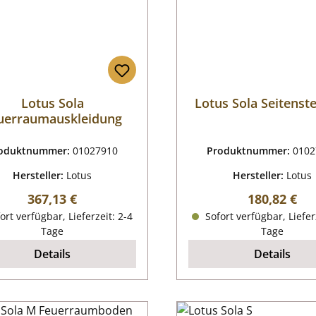
Lotus Sola
Lotus Sola Seitenste
uerraumauskleidung
oduktnummer:
01027910
Produktnummer:
0102
Hersteller:
Lotus
Hersteller:
Lotus
Regulärer Preis:
Regulärer P
367,13 €
180,82 €
ort verfügbar, Lieferzeit: 2-4
Sofort verfügbar, Liefer
Tage
Tage
Details
Details