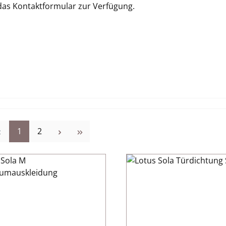
 das Kontaktformular zur Verfügung.
Seite
Seite
1
2