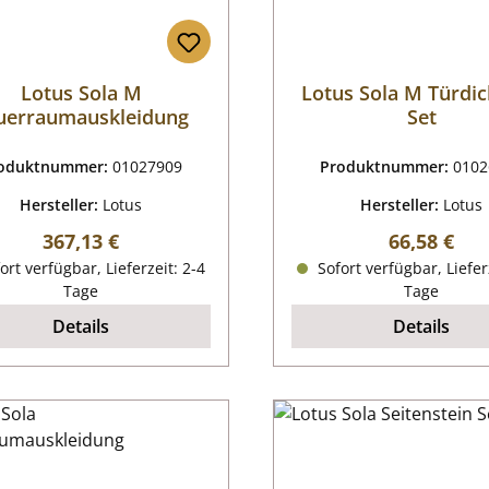
Lotus Sola M
Lotus Sola M Türdi
uerraumauskleidung
Set
oduktnummer:
01027909
Produktnummer:
0102
Hersteller:
Lotus
Hersteller:
Lotus
Regulärer Preis:
Regulärer P
367,13 €
66,58 €
ort verfügbar, Lieferzeit: 2-4
Sofort verfügbar, Liefer
Tage
Tage
Details
Details