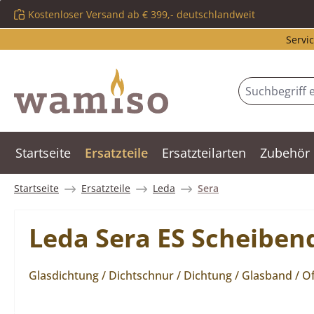
Kostenloser Versand ab € 399,- deutschlandweit
m Hauptinhalt springen
Zur Suche springen
Zur Hauptnavigation springen
Servic
Startseite
Ersatzteile
Ersatzteilarten
Zubehör
Startseite
Ersatzteile
Leda
Sera
Leda Sera ES Scheiben
Glasdichtung / Dichtschnur / Dichtung / Glasband / 