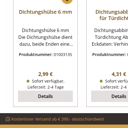
Dichtungshülse 6 mm
Dichtungsab
für Türdich
Dichtungshülse 6 mm
Dichtungsabbin
Die Dichtungshülse dient
Türdichtung A
dazu, beide Enden einer
Eckdaten: Verhindert das
Dichtschnur fest zu
Ausfransen
Produktnummer:
01003135
Produktnummer:
verbinden, um somit die
Dichtungsende
Dichtigkeit zu erhöhen.
100 x 25 mm pro
Gleichzeitig sorgt die
feuerfester Ab
Regulärer Preis:
Regulär
2,99 €
4,31 €
Hülse für einen optisch
Farbe schwarz 4 
Sofort verfügbar,
Sofort verfü
schönen Abschluss.Um
Lieferzeit: 2-4 Tage
Lieferzeit: 2-4
die Verbindungshülse
Details
Details
mühelos über eine
Kordeldichtung stülpen
zu können, sind
Kostenloser Versand ab € 399,- deutschlandweit
Dichtungsabbinder
erforderlich. Mit diesen