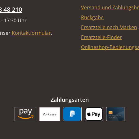
Versand und Zahlungsb
8 48 210
Rückgabe
 - 17:30 Uhr
Ersatzteile nach Marken
unser
Kontaktformular
.
Ersatzteile-Finder
Onlineshop-Bedienungsa
Zahlungsarten
Vorkasse
Amazon Pay
PayPal
Apple Pay
Kreditkart