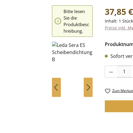
Regulärer Pr
37,85 €
Bitte lesen
Sie die
Inhalt:
1 Stück
Produktbesc
Preise inkl. M
hreibung.
Produktnu
Sofort verf
Produkt Anzah
Zum Merkzet