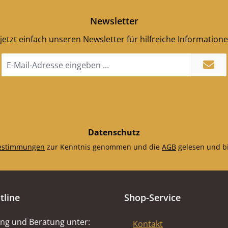
Newsletter
jetzt einfach unseren Newsletter für hilfreiche Information
E-
Mail-
Adresse
*
Datenschutz
estimmungen
zur Kenntnis genommen und die
AGB
gelesen und bi
tline
Shop-Service
ng und Beratung unter:
Kontakt