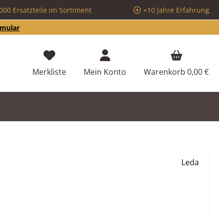
000 Ersatzteile im Sortiment
+10 Jahre Erfahrung
rmular
Du hast 0 Produkte auf dem Merkzettel
Merkliste
Mein Konto
Warenkorb
0,00 €
Leda