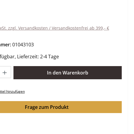
eis:
wSt. zzgl. Versandkosten / Versandkostenfrei ab 399,- €
mmer:
01043103
ügbar, Lieferzeit: 2-4 Tage
l: Gib den gewünschten Wert ein oder benutze die Schaltflächen 
In den Warenkorb
tel hinzufügen
Frage zum Produkt