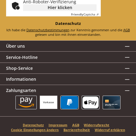
Anti-Roboter-Verifizierung
Hier klicken
Friendly
Captcha ⇗
Datenschutz
Ich habe die
Datenschutzbestimmungen
zur Kenntnis genommen und die
AGB
gelesen und bin mit ihnen einverstanden.
Über uns
Service-Hotline
Shop-Service
Informationen
Zahlungsarten
Vorkasse
Amazon Pay
PayPal
Apple Pay
Kreditkarte
Datenschutz
Impressum
AGB
Widerrufsrecht
Cookie Einstellungen ändern
Barrierefreiheit
Widerruf erklären