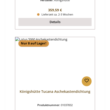
Hersteller:
Königshütte
Regulärer Preis:
359,59 €
Lieferzeit ca. 2-3 Wochen
Details
Nur 8 auf Lager!
Königshütte Tucana Aschekastendichtung
Produktnummer:
01037832