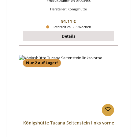
Produktnummer:
01003458
Hersteller:
Königshütte
Regulärer Preis:
91,11 €
Lieferzeit ca. 2-3 Wochen
Details
Nur 2 auf Lager!
Königshütte Tucana Seitenstein links vorne