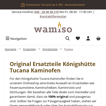
Zum Hauptinhalt springen
Kostenloser Versand ab € 399,- deutschlandweit
Service-Hotline:
040 - 28 48 48 210
Mo-Fr, 08:30 - 17:30 Uhr |
Kontaktformular
Du hast 0 Produkt
Navigation
Startseite
Ersatzteile
Königshütte
Tucana
Original Ersatzteile Königshütte
Tucana Kaminofen
Für den Königshütte Tucana Kaminofen finden Sie in
unserem Onlineshop eine breite Auswahl an Ersatzteilen wie
Feuerraumsteine, Kaminscheiben, Kaminroste und
Dichtungen. Wir beziehen alle Teile direkt vom Hersteller und
garantieren damit, dass sie
100% original
und passgenau
sind. Sollten Sie Fragen zur Passgenauigkeit haben, stehen wir
Ihnen gerne telefonisch oder über das Kontaktformular zur