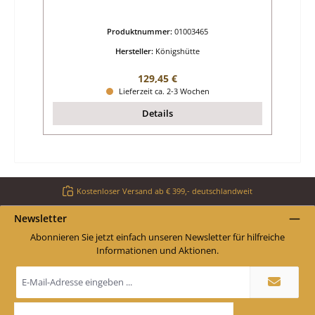
Produktnummer:
01003465
Hersteller:
Königshütte
Regulärer Preis:
129,45 €
Lieferzeit ca. 2-3 Wochen
Details
Kostenloser Versand ab € 399,- deutschlandweit
Newsletter
Abonnieren Sie jetzt einfach unseren Newsletter für hilfreiche
Informationen und Aktionen.
E-
Mail-
Adresse
*