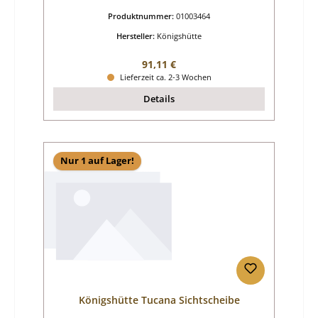
Produktnummer:
01003464
Hersteller:
Königshütte
Regulärer Preis:
91,11 €
Lieferzeit ca. 2-3 Wochen
Details
Nur 1 auf Lager!
Königshütte Tucana Sichtscheibe