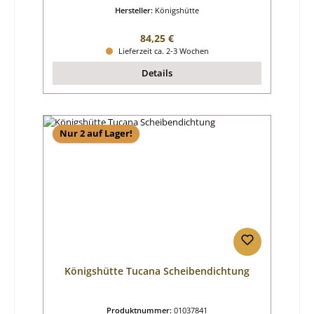
Hersteller:
Königshütte
Regulärer Preis:
84,25 €
Lieferzeit ca. 2-3 Wochen
Details
Nur 2 auf Lager!
Königshütte Tucana Scheibendichtung
Produktnummer:
01037841