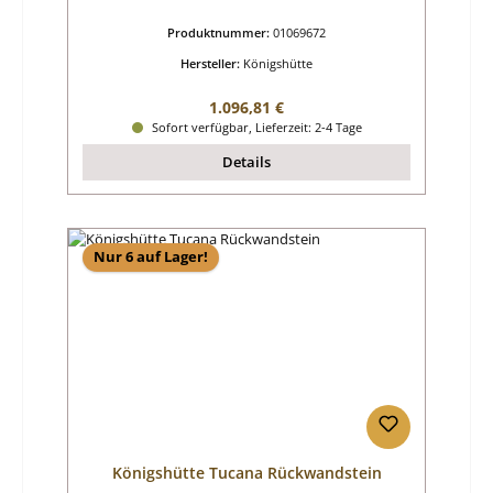
Produktnummer:
01069672
Hersteller:
Königshütte
Regulärer Preis:
1.096,81 €
Sofort verfügbar, Lieferzeit: 2-4 Tage
Details
Nur 6 auf Lager!
Königshütte Tucana Rückwandstein