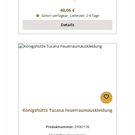
Regulärer Preis:
40,06 €
Sofort verfügbar, Lieferzeit: 2-4 Tage
Details
Königshütte Tucana Feuerraumauskleidung
Produktnummer:
01061178