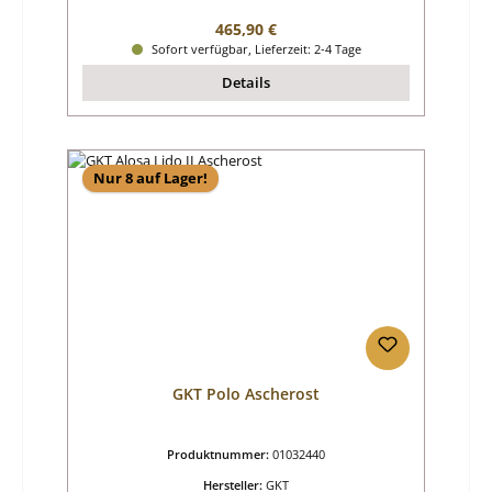
Regulärer Preis:
465,90 €
Sofort verfügbar, Lieferzeit: 2-4 Tage
Details
Nur 8 auf Lager!
GKT Polo Ascherost
Produktnummer:
01032440
Hersteller:
GKT