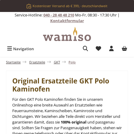
Zum Hauptinhalt springen
Kostenloser Versand ab € 399,- deutschlandweit
Service-Hotline:
040 - 28 48 48 210
Mo-Fr, 08:30 - 17:30 Uhr |
Kontaktformular
Du hast 0 Produkt
Navigation
Startseite
Ersatzteile
GKT
Polo
Original Ersatzteile GKT Polo
Kaminofen
Für den GKT Polo Kaminofen finden Sie in unserem
Onlineshop eine breite Auswahl an Ersatzteilen wie
Feuerraumsteine, Kaminscheiben, Kaminroste und
Dichtungen. Wir beziehen alle Teile direkt vom Hersteller und
garantieren damit, dass sie
100% original
und passgenau
sind. Sollten Sie Fragen zur Passgenauigkeit haben, stehen wir
Ihnen gerne telefonisch oder über das Kontaktformular zur