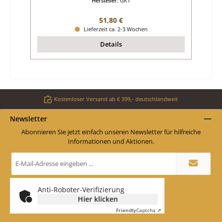
Hersteller:
GKT
Regulärer Preis:
51,80 €
Lieferzeit ca. 2-3 Wochen
Details
Kostenloser Versand ab € 399,- deutschlandweit
Newsletter
Abonnieren Sie jetzt einfach unseren Newsletter für hilfreiche
Informationen und Aktionen.
E-
Mail-
Adresse
*
Anti-Roboter-Verifizierung
Hier klicken
Friendly
Captcha ⇗