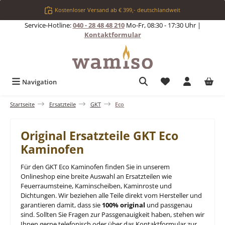
Zum Hauptinhalt springen
Kostenloser Versand ab € 399,- deutschlandweit
Service-Hotline:
040 - 28 48 48 210
Mo-Fr, 08:30 - 17:30 Uhr |
Kontaktformular
Du hast 0 Produkt
Navigation
Startseite
Ersatzteile
GKT
Eco
Original Ersatzteile GKT Eco
Kaminofen
Für den GKT Eco Kaminofen finden Sie in unserem
Onlineshop eine breite Auswahl an Ersatzteilen wie
Feuerraumsteine, Kaminscheiben, Kaminroste und
Dichtungen. Wir beziehen alle Teile direkt vom Hersteller und
garantieren damit, dass sie
100% original
und passgenau
sind. Sollten Sie Fragen zur Passgenauigkeit haben, stehen wir
Ihnen gerne telefonisch oder über das Kontaktformular zur