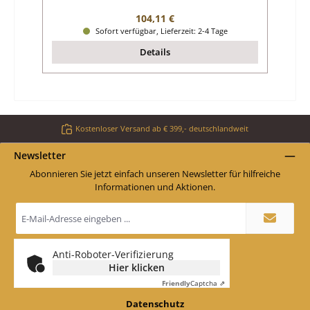
Regulärer Preis:
104,11 €
Sofort verfügbar, Lieferzeit: 2-4 Tage
Details
Kostenloser Versand ab € 399,- deutschlandweit
Newsletter
Abonnieren Sie jetzt einfach unseren Newsletter für hilfreiche
Informationen und Aktionen.
E-
Mail-
Adresse
*
Anti-Roboter-Verifizierung
Hier klicken
Friendly
Captcha ⇗
Datenschutz