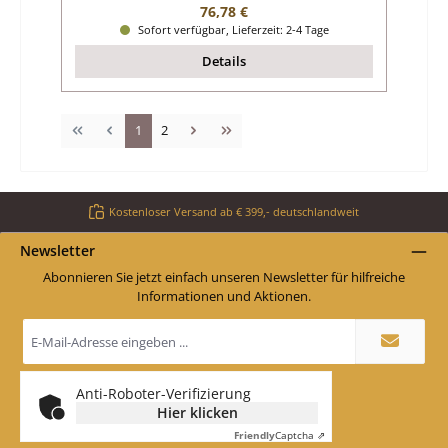
Regulärer Preis:
76,78 €
Sofort verfügbar, Lieferzeit: 2-4 Tage
Details
Seite
Seite
1
2
Kostenloser Versand ab € 399,- deutschlandweit
Newsletter
Abonnieren Sie jetzt einfach unseren Newsletter für hilfreiche
Informationen und Aktionen.
E-
Mail-
Adresse
*
Anti-Roboter-Verifizierung
Hier klicken
Friendly
Captcha ⇗