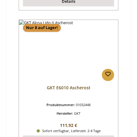
Details
Nur 8 auf Lager!
GKT E6010 Ascherost
Produktnummer:
01032448
Hersteller:
GKT
Regulärer Preis:
111,92 €
Sofort verfügbar, Lieferzeit: 2-4 Tage