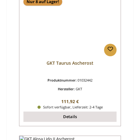
Nur 8 auf Lager!
GKT Taurus Ascherost
Produktnummer:
01032442
Hersteller:
GKT
Regulärer Preis:
111,92 €
Sofort verfügbar, Lieferzeit: 2-4 Tage
Details