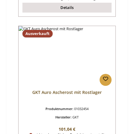
Details
Ausverkauft
GKT Auro Ascherost mit Rostlager
Produktnummer:
01032454
Hersteller:
GKT
Regulärer Preis:
101,04 €