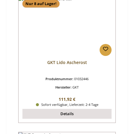
Nur 8 auf Lager!
GKT Lido Ascherost
Produktnummer:
01032446
Hersteller:
GKT
Regulärer Preis:
111,92 €
Sofort verfügbar, Lieferzeit: 2-4 Tage
Details