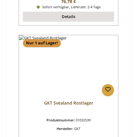
Regulärer Preis:
76,78 €
Sofort verfügbar, Lieferzeit: 2-4 Tage
Details
Nur 1 auf Lager!
GKT Svealand Rostlager
Produktnummer:
01032539
Hersteller:
GKT