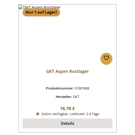
Nur 1 auf Lager!
GKT Aspen Rostlager
Produktnummer:
01001808
Hersteller:
GKT
Regulärer Preis:
76,78 €
Sofort verfügbar, Lieferzeit: 2-4 Tage
Details