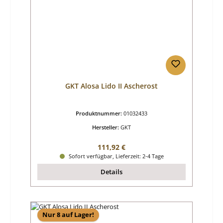
GKT Alosa Lido II Ascherost
Produktnummer:
01032433
Hersteller:
GKT
Regulärer Preis:
111,92 €
Sofort verfügbar, Lieferzeit: 2-4 Tage
Details
Nur 8 auf Lager!