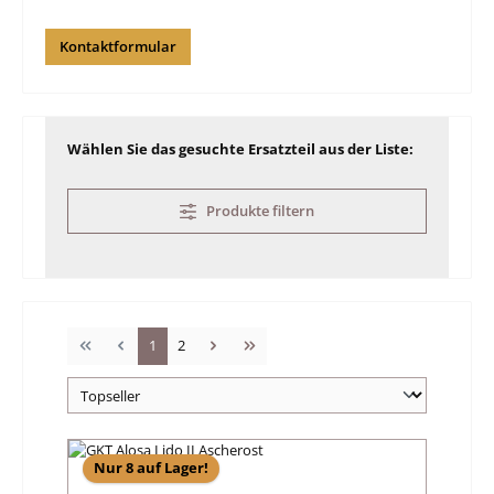
Kontaktformular
Wählen Sie das gesuchte Ersatzteil aus der Liste:
Produkte filtern
Seite
Seite
1
2
Nur 8 auf Lager!