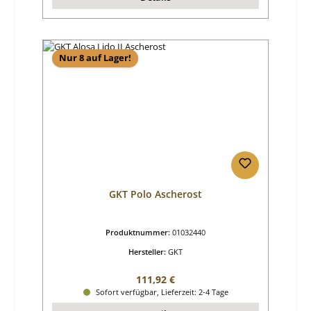
Nur 8 auf Lager!
GKT Polo Ascherost
Produktnummer:
01032440
Hersteller:
GKT
Regulärer Preis:
111,92 €
Sofort verfügbar, Lieferzeit: 2-4 Tage