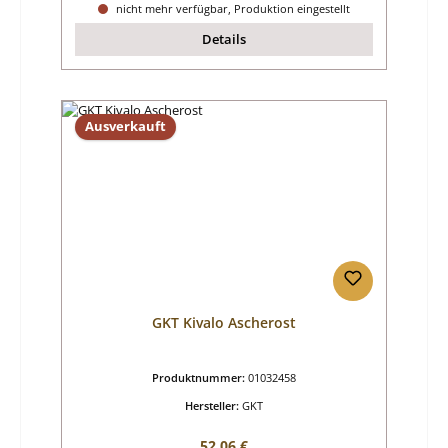
nicht mehr verfügbar, Produktion eingestellt
Details
Ausverkauft
GKT Kivalo Ascherost
Produktnummer:
01032458
Hersteller:
GKT
Regulärer Preis:
52,06 €