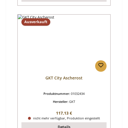
Ausverkauft
GKT City Ascherost
Produktnummer:
01032434
Hersteller:
GKT
Regulärer Preis:
117,13 €
nicht mehr verfügbar, Produktion eingestellt
Details