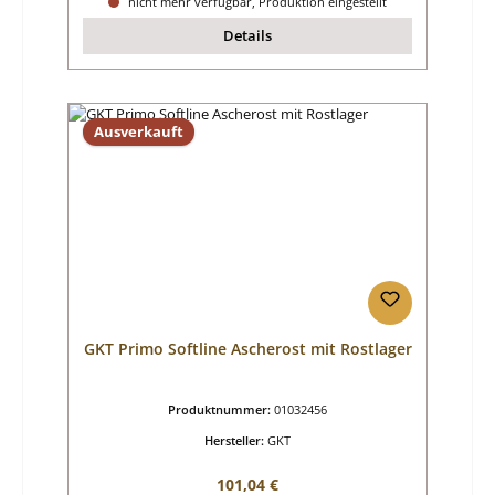
nicht mehr verfügbar, Produktion eingestellt
Details
Ausverkauft
GKT Primo Softline Ascherost mit Rostlager
Produktnummer:
01032456
Hersteller:
GKT
Regulärer Preis:
101,04 €