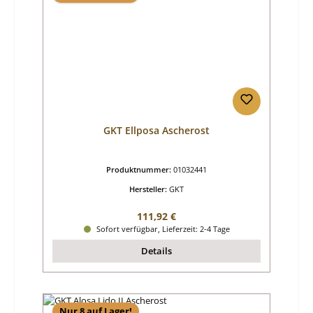
GKT Ellposa Ascherost
Produktnummer:
01032441
Hersteller:
GKT
Regulärer Preis:
111,92 €
Sofort verfügbar, Lieferzeit: 2-4 Tage
Details
Nur 8 auf Lager!