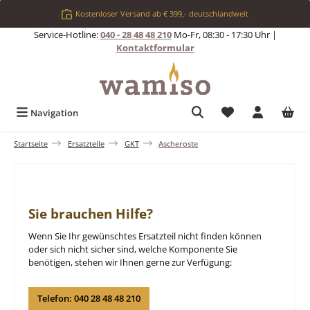
Zum Hauptinhalt springen
Kostenloser Versand ab € 399,- deutschlandweit
Service-Hotline:
040 - 28 48 48 210
Mo-Fr, 08:30 - 17:30 Uhr |
Kontaktformular
Du hast 0 Produkt
Navigation
Startseite
Ersatzteile
GKT
Ascheroste
Sie brauchen Hilfe?
Wenn Sie Ihr gewünschtes Ersatzteil nicht finden können
oder sich nicht sicher sind, welche Komponente Sie
benötigen, stehen wir Ihnen gerne zur Verfügung:
Telefon: 040 28 48 48 210