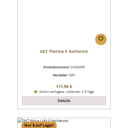
GKT Therma X Ascherost
Produktnummer:
01032439
Hersteller:
GKT
Regulärer Preis:
111,92 €
Sofort verfügbar, Lieferzeit: 2-4 Tage
Details
Nur 8 auf Lager!