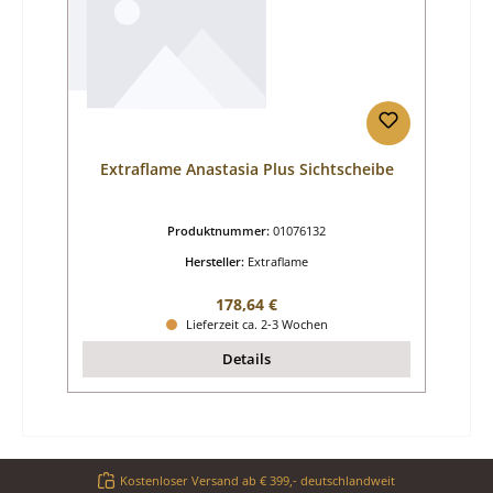
Extraflame Anastasia Plus Sichtscheibe
Produktnummer:
01076132
Hersteller:
Extraflame
Regulärer Preis:
178,64 €
Lieferzeit ca. 2-3 Wochen
Details
Kostenloser Versand ab € 399,- deutschlandweit