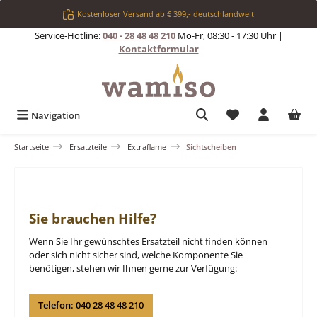
Zum Hauptinhalt springen
Kostenloser Versand ab € 399,- deutschlandweit
Service-Hotline:
040 - 28 48 48 210
Mo-Fr, 08:30 - 17:30 Uhr |
Kontaktformular
Du hast 0 Produkt
Navigation
Startseite
Ersatzteile
Extraflame
Sichtscheiben
Sie brauchen Hilfe?
Wenn Sie Ihr gewünschtes Ersatzteil nicht finden können
oder sich nicht sicher sind, welche Komponente Sie
benötigen, stehen wir Ihnen gerne zur Verfügung:
Telefon: 040 28 48 48 210