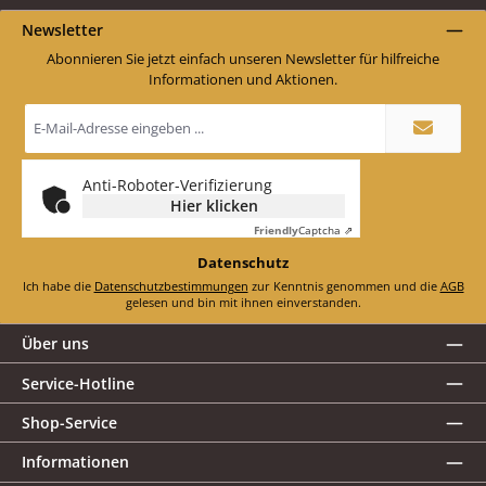
Newsletter
Abonnieren Sie jetzt einfach unseren Newsletter für hilfreiche
Informationen und Aktionen.
E-
Mail-
Adresse
*
Anti-Roboter-Verifizierung
Hier klicken
Friendly
Captcha ⇗
Datenschutz
Ich habe die
Datenschutzbestimmungen
zur Kenntnis genommen und die
AGB
gelesen und bin mit ihnen einverstanden.
Über uns
Service-Hotline
Shop-Service
Informationen