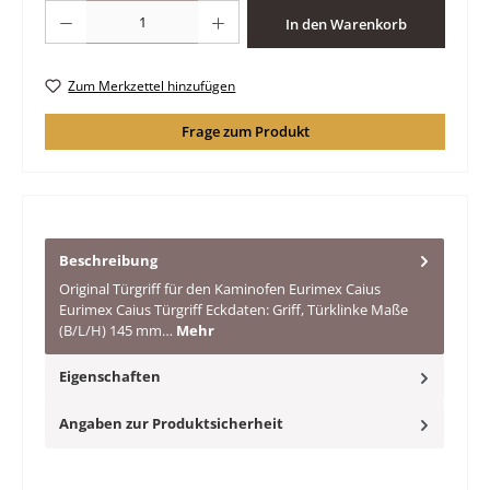
Produkt Anzahl: Gib den gewünschten Wert ein oder benutze die Schaltfläche
In den Warenkorb
Zum Merkzettel hinzufügen
Frage zum Produkt
Beschreibung
Original Türgriff für den Kaminofen Eurimex Caius
Eurimex Caius Türgriff Eckdaten: Griff, Türklinke Maße
(B/L/H) 145 mm…
Mehr
Eigenschaften
Angaben zur Produktsicherheit