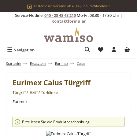
Zum Hauptinhalt springen
Kostenloser Versand ab € 399,- deutschlandweit
Service-Hotline:
040 - 28 48 48 210
Mo-Fr, 08:30 - 17:30 Uhr |
Kontaktformular
Du hast 0 Produkt
Navigation
Startseite
Ersatzteile
Eurimex
Caius
Eurimex Caius Türgriff
Türgriff / Griff / Türklinke
Eurimex
Bildergalerie überspringen
Bitte lesen Sie die Produktbeschreibung.