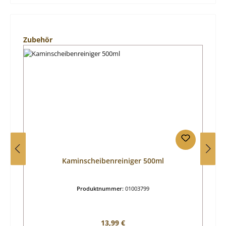
Produktgalerie überspringen
Zubehör
Kaminscheibenreiniger 500ml
Produktnummer:
01003799
Regulärer Preis:
13,99 €