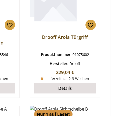
Drooff Arola Türgriff
en
3546
Produktnummer:
01075602
Hersteller:
Drooff
reis:
Regulärer Preis:
229,04 €
ochen
Lieferzeit ca. 2-3 Wochen
Details
Nur 1 auf Lager!