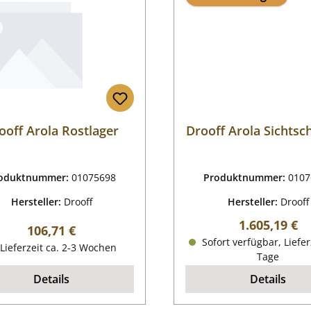
ooff Arola Rostlager
Drooff Arola Sichtsc
oduktnummer:
01075698
Produktnummer:
0107
Hersteller:
Drooff
Hersteller:
Drooff
Regulärer Pr
1.605,19 €
Regulärer Preis:
106,71 €
Sofort verfügbar, Liefer
Lieferzeit ca. 2-3 Wochen
Tage
Details
Details