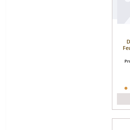
D
Fe
Pr