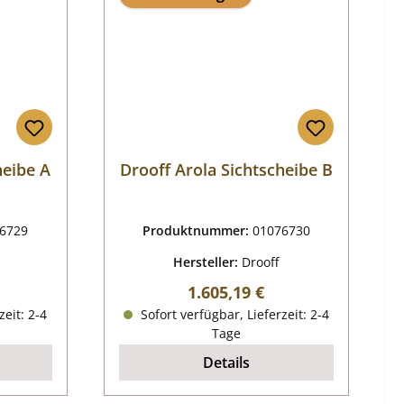
heibe A
Drooff Arola Sichtscheibe B
6729
Produktnummer:
01076730
Hersteller:
Drooff
eis:
Regulärer Preis:
1.605,19 €
zeit: 2-4
Sofort verfügbar, Lieferzeit: 2-4
Tage
Details