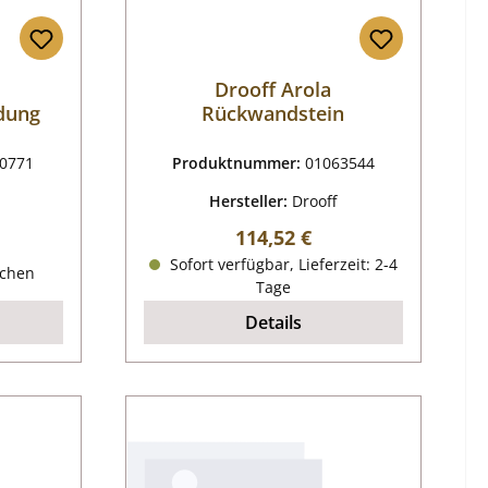
Drooff Arola
dung
Rückwandstein
0771
Produktnummer:
01063544
Hersteller:
Drooff
Regulärer Preis:
114,52 €
reis:
Sofort verfügbar, Lieferzeit: 2-4
ochen
Tage
Details