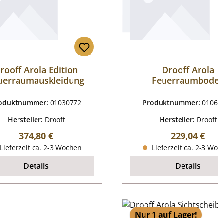
rooff Arola Edition
Drooff Arola
uerraumauskleidung
Feuerraumbod
oduktnummer:
01030772
Produktnummer:
0106
Hersteller:
Drooff
Hersteller:
Drooff
Regulärer Preis:
Regulärer P
374,80 €
229,04 €
Lieferzeit ca. 2-3 Wochen
Lieferzeit ca. 2-3 W
Details
Details
Nur 1 auf Lager!