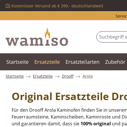
Kostenloser Versand ab € 399,- deutschlandweit
m Hauptinhalt springen
Zur Suche springen
Zur Hauptnavigation springen
Servic
Startseite
Ersatzteile
Ersatzteilarten
Zubehör
Startseite
Ersatzteile
Drooff
Arola
Original Ersatzteile D
Für den Drooff Arola Kaminofen finden Sie in unserem
Feuerraumsteine, Kaminscheiben, Kaminroste und Dich
und garantieren damit, dass sie
100% original
und pas