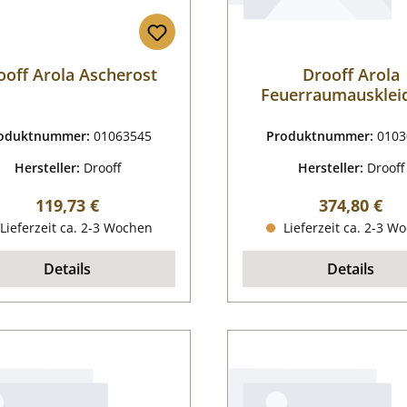
ooff Arola Ascherost
Drooff Arola
Feuerraumausklei
oduktnummer:
01063545
Produktnummer:
0103
Hersteller:
Drooff
Hersteller:
Drooff
Regulärer Preis:
Regulärer P
119,73 €
374,80 €
Lieferzeit ca. 2-3 Wochen
Lieferzeit ca. 2-3 W
Details
Details