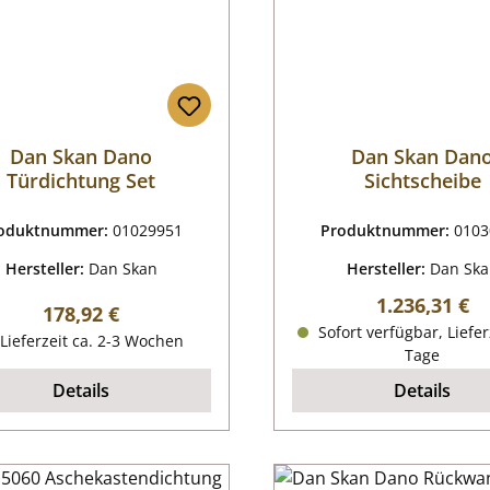
Dan Skan Dano
Dan Skan Dan
Türdichtung Set
Sichtscheibe
oduktnummer:
01029951
Produktnummer:
0103
Hersteller:
Dan Skan
Hersteller:
Dan Sk
Regulärer Pr
1.236,31 €
Regulärer Preis:
178,92 €
Sofort verfügbar, Liefer
Lieferzeit ca. 2-3 Wochen
Tage
Details
Details