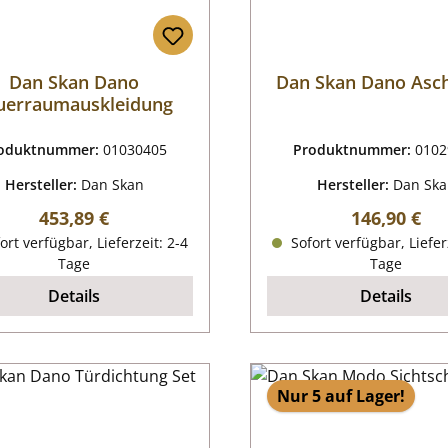
Dan Skan Dano
Dan Skan Dano Asc
uerraumauskleidung
oduktnummer:
01030405
Produktnummer:
0102
Hersteller:
Dan Skan
Hersteller:
Dan Sk
Regulärer Preis:
Regulärer P
453,89 €
146,90 €
ort verfügbar, Lieferzeit: 2-4
Sofort verfügbar, Liefer
Tage
Tage
Details
Details
Nur 5 auf Lager!