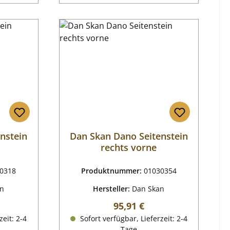
nstein
Dan Skan Dano Seitenstein
rechts vorne
0318
Produktnummer:
01030354
an
Hersteller:
Dan Skan
reis:
Regulärer Preis:
95,91 €
zeit: 2-4
Sofort verfügbar, Lieferzeit: 2-4
Tage