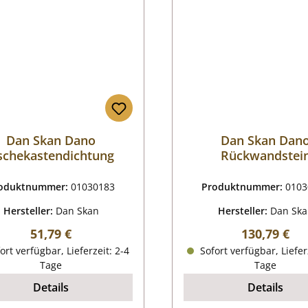
Dan Skan Dano
Dan Skan Dan
schekastendichtung
Rückwandstei
oduktnummer:
01030183
Produktnummer:
0103
Hersteller:
Dan Skan
Hersteller:
Dan Sk
Regulärer Preis:
Regulärer P
51,79 €
130,79 €
ort verfügbar, Lieferzeit: 2-4
Sofort verfügbar, Liefer
Tage
Tage
Details
Details