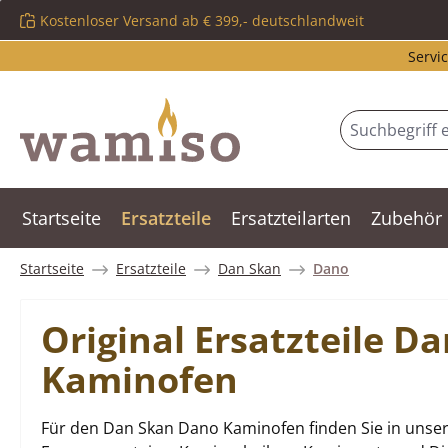
Kostenloser Versand ab € 399,- deutschlandweit
m Hauptinhalt springen
Zur Suche springen
Zur Hauptnavigation springen
Servic
Startseite
Ersatzteile
Ersatzteilarten
Zubehör
Startseite
Ersatzteile
Dan Skan
Dano
Original Ersatzteile D
Kaminofen
Für den Dan Skan Dano Kaminofen finden Sie in unser