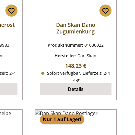
herost
Dan Skan Dano
Zugumlenkung
9983
Produktnummer:
01030022
an
Hersteller:
Dan Skan
reis:
Regulärer Preis:
148,23 €
zeit: 2-4
Sofort verfügbar, Lieferzeit: 2-4
Tage
Details
Nur 1 auf Lager!