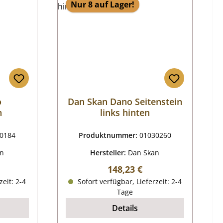
Nur 8 auf Lager!
o
Dan Skan Dano Seitenstein
n
links hinten
0184
Produktnummer:
01030260
an
Hersteller:
Dan Skan
reis:
Regulärer Preis:
148,23 €
zeit: 2-4
Sofort verfügbar, Lieferzeit: 2-4
Tage
Details