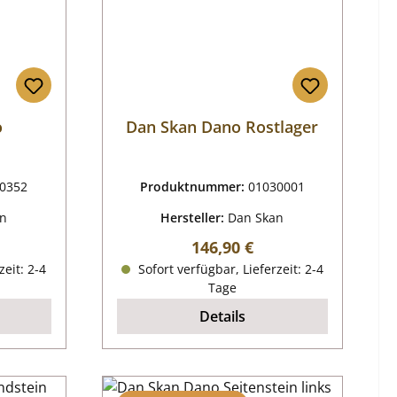
o
Dan Skan Dano Rostlager
0352
Produktnummer:
01030001
an
Hersteller:
Dan Skan
eis:
Regulärer Preis:
146,90 €
zeit: 2-4
Sofort verfügbar, Lieferzeit: 2-4
Tage
Details