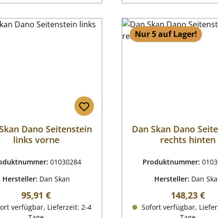
Nur 5 auf Lager!
Skan Dano Seitenstein
Dan Skan Dano Seite
links vorne
rechts hinten
oduktnummer:
01030284
Produktnummer:
0103
Hersteller:
Dan Skan
Hersteller:
Dan Sk
Regulärer Preis:
Regulärer P
95,91 €
148,23 €
ort verfügbar, Lieferzeit: 2-4
Sofort verfügbar, Liefer
Tage
Tage