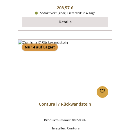
Regulärer Preis:
208,57 €
Sofort verfügbar, Lieferzeit: 2-4 Tage
Details
Nur 4 auf Lager!
Contura i7 Rückwandstein
Produktnummer:
01059086
Hersteller:
Contura