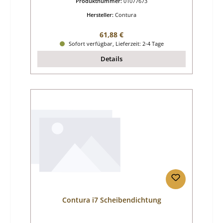
Produktnummer:
01077673
Hersteller:
Contura
Regulärer Preis:
61,88 €
Sofort verfügbar, Lieferzeit: 2-4 Tage
Details
Contura i7 Scheibendichtung