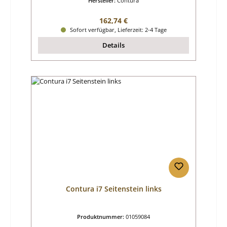
Hersteller:
Contura
Regulärer Preis:
162,74 €
Sofort verfügbar, Lieferzeit: 2-4 Tage
Details
Contura i7 Seitenstein links
Produktnummer:
01059084