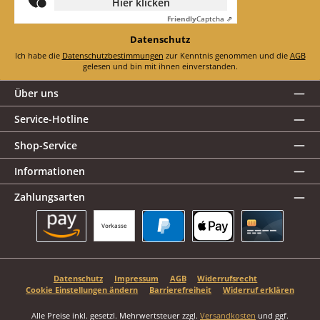
Hier klicken
Friendly
Captcha ⇗
Datenschutz
Ich habe die
Datenschutzbestimmungen
zur Kenntnis genommen und die
AGB
gelesen und bin mit ihnen einverstanden.
Über uns
Service-Hotline
Shop-Service
Informationen
Zahlungsarten
Vorkasse
Amazon Pay
PayPal
Apple Pay
Kreditkarte
Datenschutz
Impressum
AGB
Widerrufsrecht
Cookie Einstellungen ändern
Barrierefreiheit
Widerruf erklären
Alle Preise inkl. gesetzl. Mehrwertsteuer zzgl.
Versandkosten
und ggf.