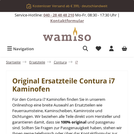
Zum Hauptinhalt springen
Kostenloser Versand ab € 399,- deutschlandweit
Service-Hotline:
040 - 28 48 48 210
Mo-Fr, 08:30 - 17:30 Uhr |
Kontaktformular
Du hast 0 Produkt
Navigation
Startseite
Ersatzteile
Contura
i7
Original Ersatzteile Contura i7
Kaminofen
Für den Contura i7 Kaminofen finden Sie in unserem
Onlineshop eine breite Auswahl an Ersatzteilen wie
Feuerraumsteine, Kaminscheiben, Kaminroste und
Dichtungen. Wir beziehen alle Teile direkt vom Hersteller und
garantieren damit, dass sie
100% original
und passgenau
sind. Sollten Sie Fragen zur Passgenauigkeit haben, stehen wir
Ihnen gerne telefonisch oder über das Kontaktformular zur