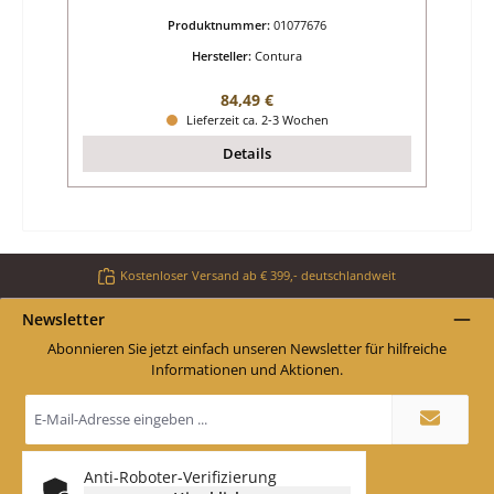
Produktnummer:
01077676
Hersteller:
Contura
Regulärer Preis:
84,49 €
Lieferzeit ca. 2-3 Wochen
Details
Kostenloser Versand ab € 399,- deutschlandweit
Newsletter
Abonnieren Sie jetzt einfach unseren Newsletter für hilfreiche
Informationen und Aktionen.
E-
Mail-
Adresse
*
Anti-Roboter-Verifizierung