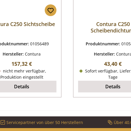
ura C250 Sichtscheibe
Contura C250
Scheibendichtu
oduktnummer:
01056489
Produktnummer:
0105
Hersteller:
Contura
Hersteller:
Contur
Regulärer Preis:
Regulärer P
157,32 €
43,40 €
nicht mehr verfügbar,
Sofort verfügbar, Liefer
Produktion eingestellt
Tage
Details
Details
Servicepartner von über 50 Herstellern
Über 40.