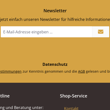
Newsletter
jetzt einfach unseren Newsletter für hilfreiche Information
E-
Mail-
Adresse
*
Datenschutz
estimmungen
zur Kenntnis genommen und die
AGB
gelesen und bi
tline
Shop-Service
ng und Beratung unter:
Kontakt