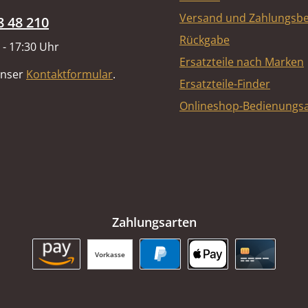
Versand und Zahlungsb
8 48 210
Rückgabe
 - 17:30 Uhr
Ersatzteile nach Marken
unser
Kontaktformular
.
Ersatzteile-Finder
Onlineshop-Bedienungsa
Zahlungsarten
Vorkasse
Amazon Pay
PayPal
Apple Pay
Kreditkart