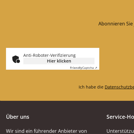
Abonnieren Sie 
Anti-Roboter-Verifizierung
Hier klicken
Friendly
Captcha ⇗
Ich habe die
Datenschutzb
Über uns
Service-Ho
Wir sind ein führender Anbieter von
Unterstützu