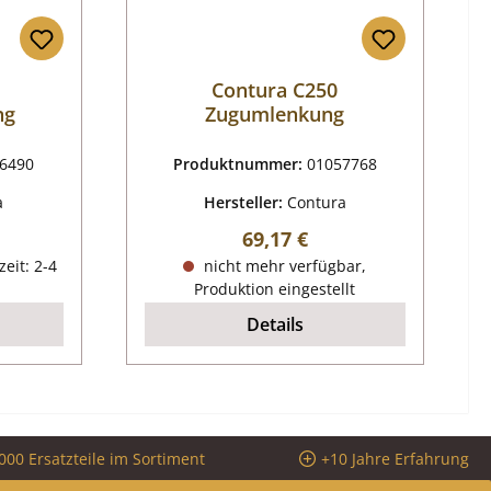
Contura C250
ng
Zugumlenkung
6490
Produktnummer:
01057768
a
Hersteller:
Contura
reis:
Regulärer Preis:
69,17 €
zeit: 2-4
nicht mehr verfügbar,
Produktion eingestellt
Details
000 Ersatzteile im Sortiment
+10 Jahre Erfahrung