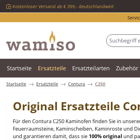
Kostenloser Versand ab € 399,- deutschlandweit
m Hauptinhalt springen
Zur Suche springen
Zur Hauptnavigation springen
Servic
Startseite
Ersatzteile
Ersatzteilarten
Zubehör
Startseite
Ersatzteile
Contura
C250
Original Ersatzteile 
Für den Contura C250 Kaminofen finden Sie in unsere
Feuerraumsteine, Kaminscheiben, Kaminroste und Dich
und garantieren damit, dass sie
100% original
und pas