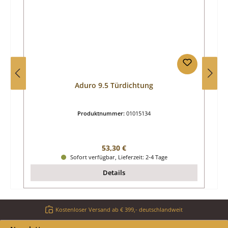
Aduro 9.5 Türdichtung
Produktnummer:
01015134
Regulärer Preis:
53,30 €
Sofort verfügbar, Lieferzeit: 2-4 Tage
Details
Kostenloser Versand ab € 399,- deutschlandweit