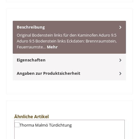
Beschreibung
Original Bodenstein links für den Kaminofen Aduro 9.5
Aduro 9.5 Bodenstein links Eckdaten: Brennraumstein,
Feuerraumste…
Mehr
Eigenschaften
Angaben zur Produktsicherheit
Produktgalerie überspringen
Ähnliche Artikel