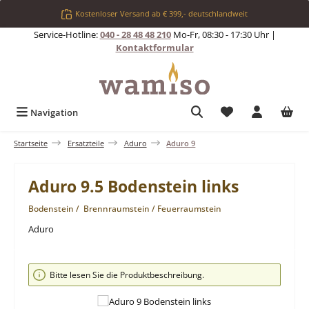
Zum Hauptinhalt springen
Kostenloser Versand ab € 399,- deutschlandweit
Service-Hotline:
040 - 28 48 48 210
Mo-Fr, 08:30 - 17:30 Uhr |
Kontaktformular
Du hast 0 Produkt
Navigation
Startseite
Ersatzteile
Aduro
Aduro 9
Aduro 9.5 Bodenstein links
Bodenstein / Brennraumstein / Feuerraumstein
Aduro
Bildergalerie überspringen
Bitte lesen Sie die Produktbeschreibung.