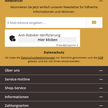
Newsletter
Abonnieren Sie jetzt einfach unseren Newsletter für hilfreiche
Informationen und Aktionen.
E-
Mail-
Adresse
*
Anti-Roboter-Verifizierung
Hier klicken
Friendly
Captcha ⇗
Datenschutz
Ich habe die
Datenschutzbestimmungen
zur Kenntnis genommen und die
AGB
gelesen und bin mit ihnen einverstanden.
Über uns
Service-Hotline
Shop-Service
Informationen
Zahlungsarten