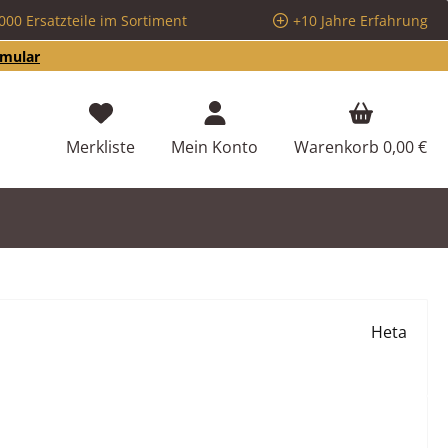
000 Ersatzteile im Sortiment
+10 Jahre Erfahrung
rmular
Du hast 0 Produkte auf dem Merkzettel
Merkliste
Mein Konto
Warenkorb
0,00 €
Heta
eis: