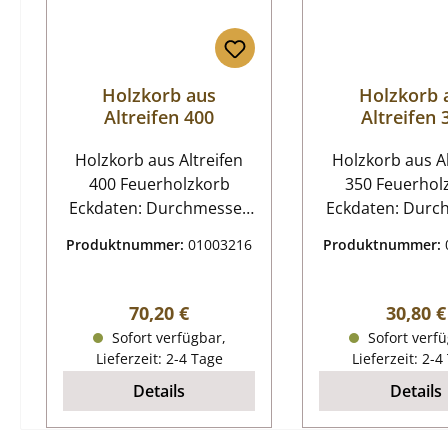
Holzkorb aus
Holzkorb 
Altreifen 400
Altreifen 
Holzkorb aus Altreifen
Holzkorb aus Al
400 Feuerholzkorb
350 Feuerhol
Eckdaten: Durchmesser
Eckdaten: Durchmesser
400 mm Höhe 300 mm
350 mm Höhe 
Produktnummer:
01003216
Produktnummer:
Material Gummi ( aus
Material Gum
recycelten Altreifen )
recycelten Alt
Handgenäht Genietete
handgenäht ge
Regulärer Preis:
Regulär
70,20 €
30,80 €
Tragegriffe Der
Tragegriffe
Sofort verfügbar,
Sofort verfü
Feuerholzkorb kann
Feuerholzkor
Lieferzeit: 2-4 Tage
Lieferzeit: 2-4
aufgrund seines
aufgrund se
Details
Details
Materials immer wieder
Materials imme
verwendet und
verwendet 