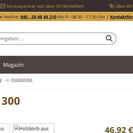
Servicepartner von über 50 Herstellern
Über 40.
e-Hotline:
040 - 28 48 48 210
Mo-Fr, 08:30 - 17:30 Uhr |
Kontaktfo
Magazin
g
Holzkörbe
 300
Regulärer Pr
46,92 €