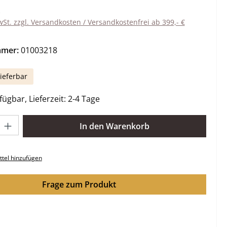
wSt. zzgl. Versandkosten / Versandkostenfrei ab 399,- €
mmer:
01003218
ieferbar
ügbar, Lieferzeit: 2-4 Tage
l: Gib den gewünschten Wert ein oder benutze die Schaltflächen 
In den Warenkorb
tel hinzufügen
Frage zum Produkt