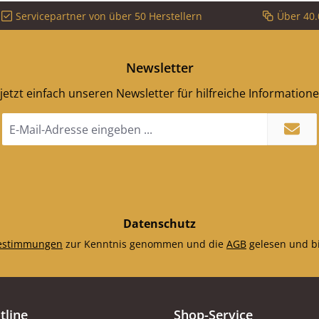
den. Da
Servicepartner von über 50 Herstellern
Über 40.
hr
rk und
t, eignet
Newsletter
 zur
 Ihres
jetzt einfach unseren Newsletter für hilfreiche Information
s.
E-
Mail-
Adresse
*
Datenschutz
estimmungen
zur Kenntnis genommen und die
AGB
gelesen und bi
tline
Shop-Service