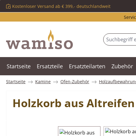
Kostenloser Versand ab € 399,- deutschlandweit
m Hauptinhalt springen
Zur Suche springen
Zur Hauptnavigation springen
Servic
Startseite
Ersatzteile
Ersatzteilarten
Zubehör
Startseite
Kamine
Ofen-Zubehör
Holzaufbewahrun
Holzkorb aus Altreifen
Bildergalerie überspringen