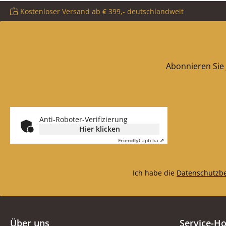
verarbeitet werden. Da
verarbeitet wer
Kostenloser Versand ab € 399,- deutschlandweit
Gummi sehr
Gummi se
belastungsstark und
belastungssta
strapazierfähig ist, eignet
strapazierfähig is
es sich ideal zur
es sich ideal
Aufbewahrung Ihres
Aufbewahrung
Abonnieren Sie 
Feuerholzes.
Feuerholze
Anti-Roboter-Verifizierung
Hier klicken
Friendly
Captcha ⇗
Ich habe die
Datenschutzb
Über uns
Service-Ho