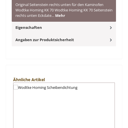
Original Seitenstein rechts unten für den Kaminofen
Wodtke Homing KK 70 Wodtke Homing KK 70 Seitenstein
rechts unten Eckdate…
Mehr
Eigenschaften
Angaben zur Produktsicherheit
Produktgalerie überspringen
Ähnliche Artikel