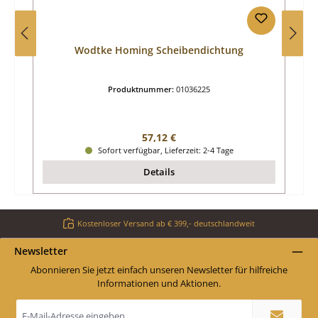
Wodtke Homing Scheibendichtung
Produktnummer:
01036225
Regulärer Preis:
57,12 €
Sofort verfügbar, Lieferzeit: 2-4 Tage
Details
Kostenloser Versand ab € 399,- deutschlandweit
Newsletter
Abonnieren Sie jetzt einfach unseren Newsletter für hilfreiche
Informationen und Aktionen.
E-
Mail-