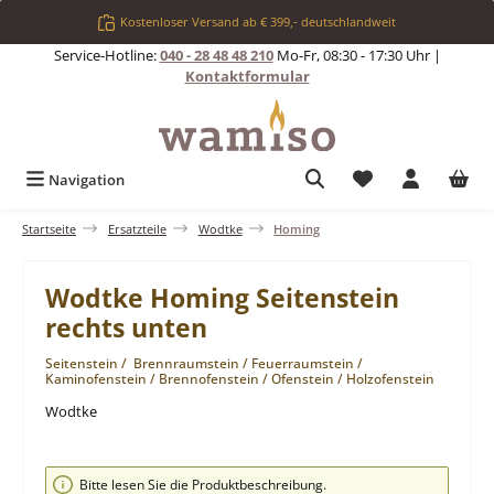
Zum Hauptinhalt springen
Kostenloser Versand ab € 399,- deutschlandweit
Service-Hotline:
040 - 28 48 48 210
Mo-Fr, 08:30 - 17:30 Uhr |
Kontaktformular
Du hast 0 Produkt
Navigation
Startseite
Ersatzteile
Wodtke
Homing
Wodtke Homing Seitenstein
rechts unten
Seitenstein / Brennraumstein / Feuerraumstein /
Kaminofenstein / Brennofenstein / Ofenstein / Holzofenstein
Wodtke
Bildergalerie überspringen
Bitte lesen Sie die Produktbeschreibung.