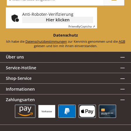
Adresse
*
Anti-Roboter-Verifizierung
Hier klicken
Friendly
Captcha ⇗
Datenschutz
Ich habe die
Datenschutzbestimmungen
zur Kenntnis genommen und die
AGB
gelesen und bin mit ihnen einverstanden.
Über uns
Service-Hotline
Shop-Service
Informationen
Zahlungsarten
Vorkasse
Amazon Pay
PayPal
Apple Pay
Kreditkarte