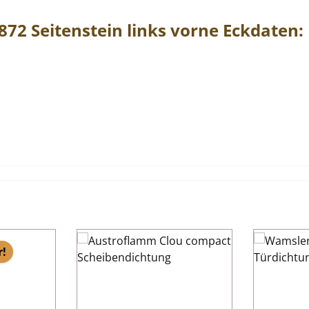
9872
Seitenstein
links
vorne
Eckdaten:
r!