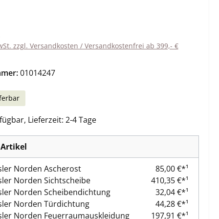
eis:
wSt. zzgl. Versandkosten / Versandkostenfrei ab 399,- €
mmer:
01014247
ferbar
ügbar, Lieferzeit: 2-4 Tage
Artikel
ler Norden Ascherost
85,00 €*¹
er Norden Sichtscheibe
410,35 €*¹
ler Norden Scheibendichtung
32,04 €*¹
ler Norden Türdichtung
44,28 €*¹
ler Norden Feuerraumauskleidung
197,91 €*¹