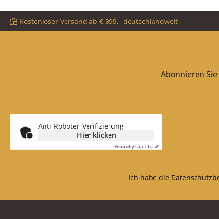
Material Guss Form rund
320 mm x 4 mm 
Kostenloser Versand ab € 399,- deutschlandweit
Glas Form pris
hitzebestän
Abonnieren Sie 
Anti-Roboter-Verifizierung
Hier klicken
Friendly
Captcha ⇗
Ich habe die
Datenschutzb