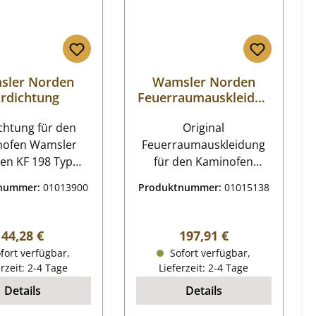
sler Norden
Wamsler Norden
rdichtung
Feuerraumauskleidun
g
ung für den
Original
nofen Wamsler
Feuerraumauskleidung
en KF 198 Typ
für den Kaminofen
82, Typ 19872
Wamsler Norden KF 198
tnummer:
01013900
Produktnummer:
01015138
r Norden KF 198
Typ 19882, Typ 19872 6-
9882, Typ 19872
teiliges Set Wamsler
 Eckdaten:
Norden KF 198 Typ
Regulärer Preis:
Regulärer Preis:
44,28 €
197,91 €
Türband,
19882, Typ 19872
fort verfügbar,
Sofort verfügbar,
zofenschnur
Feuerraumauskleidung
erzeit: 2-4 Tage
Lieferzeit: 2-4 Tage
dichtung Länge
Eckdaten:
Details
Details
 Durchmesser 12
Feuerraumauskleidung,
mm
Brennraumsteine