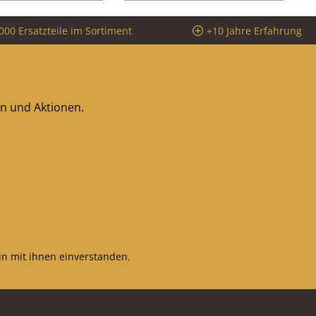
Material Schamotte
000 Ersatzteile im Sortiment
+10 Jahre Erfahrung
Rückwandstein links (217
x 320 x 32 mm),
Rückwandstein rechts
(217 x 320 x 32 mm)
Seitenstein links vorne
en und Aktionen.
(90 x 320 x 32 mm),
Seitenstein rechts vorne
(90 x 320 x 32 mm)
Seitenstein links hinten
(217 x 320 x 32 mm),
Seitenstein rechts hinten
(217 x 320 x 32 mm) ohne
Zugumlenkung
n mit ihnen einverstanden.