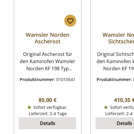
Wamsler Norden
Wamsler No
Ascherost
Sichtsche
Original Ascherost für
Original Sichtschei
den Kaminofen Wamsler
den Kaminofen 
Norden KF 198 Typ
Norden KF 19
19882, Typ 19872
19882, Typ 1
Produktnummer:
01010541
Produktnummer:
Wamsler Norden KF 198
passend für 8 
Typ 19882, Typ 19872
Baujahr 2012 
Ascherost Eckdaten:
für 7,5 kW ab 
Regulärer Preis:
Reguläre
85,00 €
410,35 
Kaminrost,
2012 Wamsler Norden KF
Sofort verfügbar,
Sofort verfü
Brennraumrost Maße
198 Typ 19882, T
Lieferzeit: 2-4 Tage
Lieferzeit: 2-4
(B/L/H) 180 mm x 180
Sichtscheibe Eckdaten:
Details
Details
mm x 15 mm
Türglas, Glas
Durchmesser 180 mm
(B/L/H) 85/351/