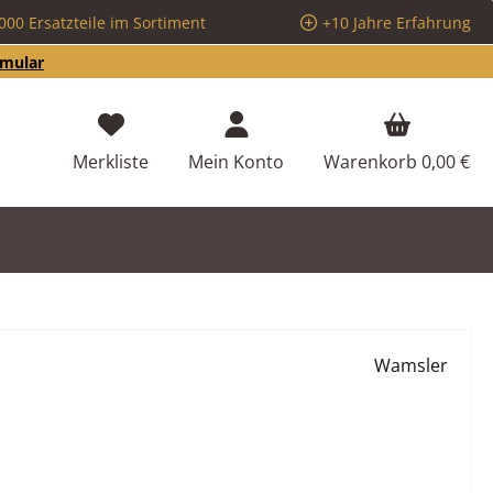
000 Ersatzteile im Sortiment
+10 Jahre Erfahrung
rmular
Du hast 0 Produkte auf dem Merkzettel
Merkliste
Mein Konto
Warenkorb
0,00 €
Wamsler