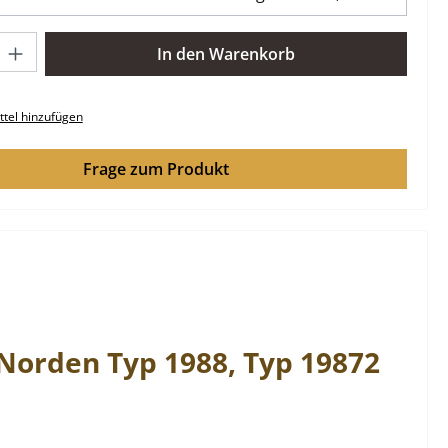
l: Gib den gewünschten Wert ein oder benutze die Schaltflächen 
In den Warenkorb
tel hinzufügen
Frage zum Produkt
Norden
Typ 1988, Typ 19872