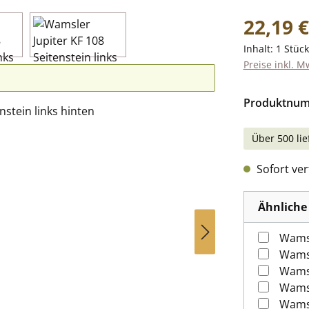
Regulärer Pr
22,19 €
Inhalt:
1 Stück
Preise inkl. M
Produktnu
Über 500 lie
Sofort verf
Ähnliche 
Wams
Wamsl
Wams
Wams
Wams