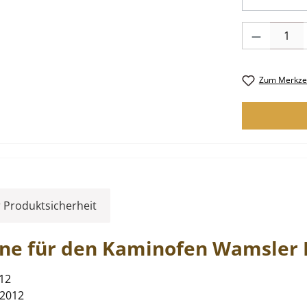
Produkt Anzah
Zum Merkzet
 Produktsicherheit
rne
für den Kaminofen
Wamsler
012
 2012