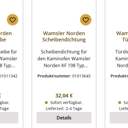
rden
Wamsler Norden
Wam
ibe
Scheibendichtung
Tü
be für
Scheibendichtung für
Türdicht
Wamsler
den Kaminofen Wamsler
Kami
8 Typ
Norden KF 198 Typ
Nord
9872
19882, Typ 19872
198
01011342
Produktnummer:
01013645
Produk
kW bis
Wamsler Norden KF 198
Wamsle
passend
Typ 19882, Typ 19872
Typ 1
Baujahr
Scheibendichtung
Türdichtung
r Preis:
Regulärer Preis:
€
32,04 €
Eckdaten: Glasdichtung,
gbar,
Sofort verfügbar,
So
yp 19872
Ofenschnur
Hol
 Tage
Lieferzeit: 2-4 Tage
Lief
Kordeldichtung Länge
Kordel
Details
 Maße
2,00 m Durchmesser 6
2,00 m
74 mm x
mm