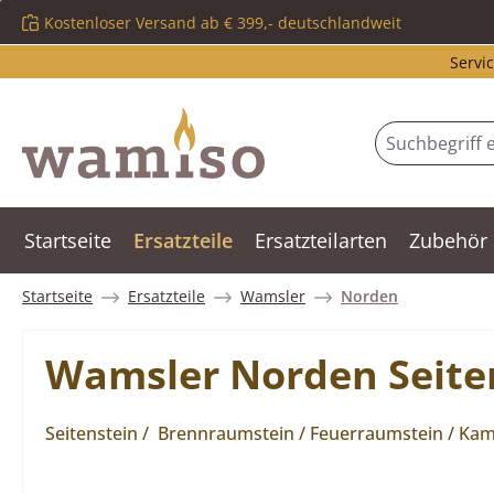
Kostenloser Versand ab € 399,- deutschlandweit
m Hauptinhalt springen
Zur Suche springen
Zur Hauptnavigation springen
Servic
Startseite
Ersatzteile
Ersatzteilarten
Zubehör
Startseite
Ersatzteile
Wamsler
Norden
Wamsler Norden Seiten
Seitenstein / Brennraumstein / Feuerraumstein / Kami