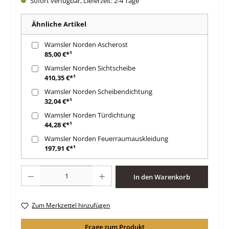
Sofort verfügbar, Lieferzeit: 2-4 Tage
Ähnliche Artikel
Wamsler Norden Ascherost
85,00 €*¹
Wamsler Norden Sichtscheibe
410,35 €*¹
Wamsler Norden Scheibendichtung
32,04 €*¹
Wamsler Norden Türdichtung
44,28 €*¹
Wamsler Norden Feuerraumauskleidung
197,91 €*¹
Produkt Anzahl: Gib den gewünschten Wert ein oder benutze die Schaltfläche
In den Warenkorb
Zum Merkzettel hinzufügen
Frage zum Produkt