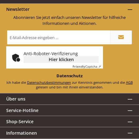
Newsletter
Abonnieren Sie jetzt einfach unseren Newsletter für hilfreiche
Informationen und Aktionen.
E-
Mail-
Adresse
*
Anti-Roboter-Verifizierung
Hier klicken
Friendly
Captcha ⇗
Datenschutz
Ich habe die
Datenschutzbestimmungen
zur Kenntnis genommen und die
AGB
gelesen und bin mit ihnen einverstanden.
Über uns
Service-Hotline
Shop-Service
Informationen