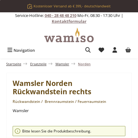
Zum Hauptinhalt springen
Kostenloser Versand ab € 399,- deutschlandweit
Service-Hotline:
040 - 28 48 48 210
Mo-Fr, 08:30 - 17:30 Uhr |
Kontaktformular
Du hast 0 Produkt
Navigation
Startseite
Ersatzteile
Wamsler
Norden
Wamsler Norden
Rückwandstein rechts
Rückwandstein / Brennraumstein / Feuerraumstein
Wamsler
Bildergalerie überspringen
Bitte lesen Sie die Produktbeschreibung.