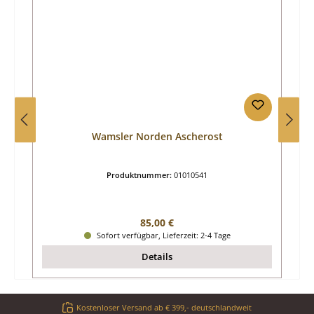
Wamsler Norden Ascherost
Produktnummer:
01010541
Regulärer Preis:
85,00 €
Sofort verfügbar, Lieferzeit: 2-4 Tage
Details
Kostenloser Versand ab € 399,- deutschlandweit