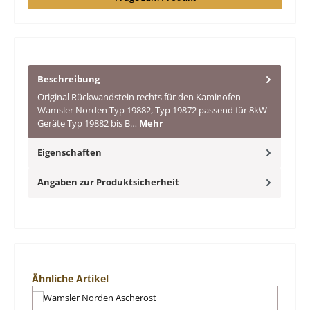
Beschreibung
Original Rückwandstein rechts für den Kaminofen
Wamsler Norden Typ 19882, Typ 19872 passend für 8kW
Geräte Typ 19882 bis B…
Mehr
Eigenschaften
Angaben zur Produktsicherheit
Produktgalerie überspringen
Ähnliche Artikel