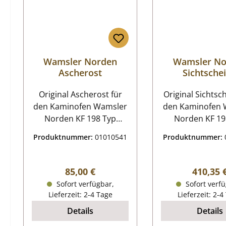
Wamsler Norden
Wamsler No
Ascherost
Sichtsche
Original Ascherost für
Original Sichtschei
den Kaminofen Wamsler
den Kaminofen 
Norden KF 198 Typ
Norden KF 19
19882, Typ 19872
19882, Typ 1
Produktnummer:
01010541
Produktnummer:
Wamsler Norden KF 198
passend für 8 
Typ 19882, Typ 19872
Baujahr 2012 
Ascherost Eckdaten:
für 7,5 kW ab 
Regulärer Preis:
Reguläre
85,00 €
410,35 
Kaminrost,
2012 Wamsler Norden KF
Sofort verfügbar,
Sofort verfü
Brennraumrost Maße
198 Typ 19882, T
Lieferzeit: 2-4 Tage
Lieferzeit: 2-4
(B/L/H) 180 mm x 180
Sichtscheibe Eckdaten:
Details
Details
mm x 15 mm
Türglas, Glas