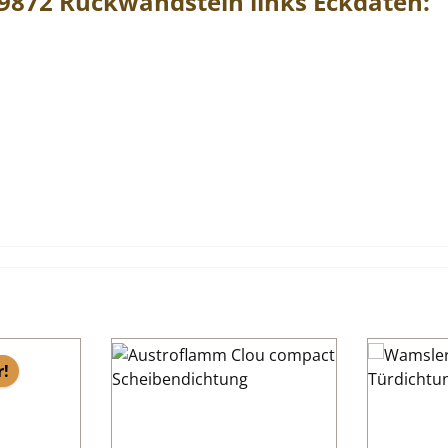
19872
Rückwandstein
links
Eckdaten:
r!