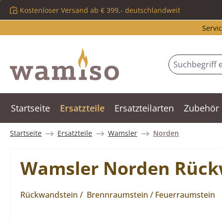
Kostenloser Versand ab € 399,- deutschlandweit
m Hauptinhalt springen
Zur Suche springen
Zur Hauptnavigation springen
Servic
Startseite
Ersatzteile
Ersatzteilarten
Zubehör
Startseite
Ersatzteile
Wamsler
Norden
Wamsler Norden Rückw
Rückwandstein / Brennraumstein / Feuerraumstein