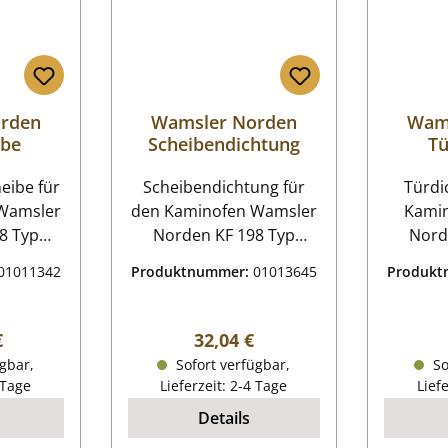
rden
Wamsler Norden
Wam
ibe
Scheibendichtung
Tü
be für
Scheibendichtung für
Türdicht
Wamsler
den Kaminofen Wamsler
Kami
8 Typ
Norden KF 198 Typ
Nord
9872
19882, Typ 19872
198
01011342
Produktnummer:
01013645
Produk
kW bis
Wamsler Norden KF 198
Wamsle
passend
Typ 19882, Typ 19872
Typ 1
Baujahr
Scheibendichtung
Türdichtung
r Preis:
Regulärer Preis:
€
32,04 €
Eckdaten: Glasdichtung,
gbar,
Sofort verfügbar,
So
yp 19872
Ofenschnur
Hol
 Tage
Lieferzeit: 2-4 Tage
Lief
Kordeldichtung Länge
Kordel
Details
 Maße
2,00 m Durchmesser 6
2,00 m