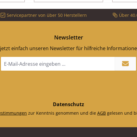
74 mm x
mm
Material
Servicepartner von über 50 Herstellern
Über 40.
matisch
dig
Newsletter
jetzt einfach unseren Newsletter für hilfreiche Information
E-
Mail-
Adresse
*
Datenschutz
estimmungen
zur Kenntnis genommen und die
AGB
gelesen und bi