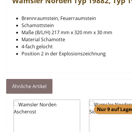
Wamsler
Norden
Typ 19882, Typ 
Brennraumstein, Feuerraumstein
Schamottstein
Maße (B/L/H) 217 mm x 320 mm x 30 mm
Material Schamotte
4-fach gelocht
Position 2 in der Explosionszeichnung
Ähnliche Artikel
Produktgalerie überspringen
Nur 9 auf Lage