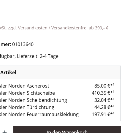
eis:
wSt. zzgl. Versandkosten / Versandkostenfrei ab 399,- €
mmer:
01013640
ügbar, Lieferzeit: 2-4 Tage
Artikel
ler Norden Ascherost
85,00 €*¹
er Norden Sichtscheibe
410,35 €*¹
ler Norden Scheibendichtung
32,04 €*¹
ler Norden Türdichtung
44,28 €*¹
ler Norden Feuerraumauskleidung
197,91 €*¹
l: Gib den gewünschten Wert ein oder benutze die Schaltflächen 
In den Warenkorb