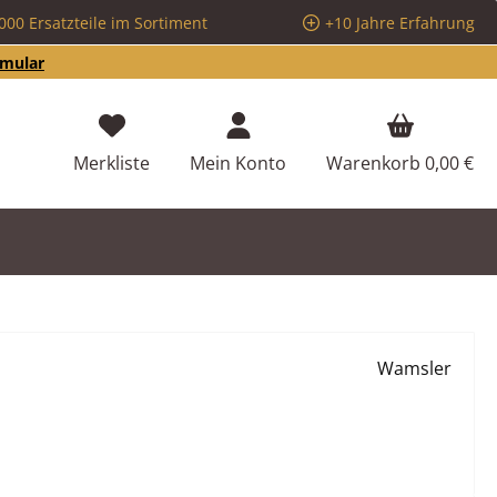
000 Ersatzteile im Sortiment
+10 Jahre Erfahrung
rmular
Du hast 0 Produkte auf dem Merkzettel
Merkliste
Mein Konto
Warenkorb
0,00 €
Wamsler