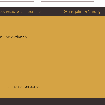
mm
Brennraumsteine
Material Schamotte
000 Ersatzteile im Sortiment
+10 Jahre Erfahrung
Rückwandstein links (217
x 320 x 32 mm),
Rückwandstein rechts
(217 x 320 x 32 mm)
Seitenstein links vorne
en und Aktionen.
(90 x 320 x 32 mm),
Seitenstein rechts vorne
(90 x 320 x 32 mm)
Seitenstein links hinten
(217 x 320 x 32 mm),
Seitenstein rechts hinten
(217 x 320 x 32 mm) ohne
Zugumlenkung
n mit ihnen einverstanden.