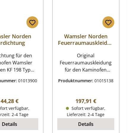
sler Norden
Wamsler Norden
rdichtung
Feuerraumauskleidun
g
ung für den
Original
nofen Wamsler
Feuerraumauskleidung
en KF 198 Typ
für den Kaminofen
82, Typ 19872
Wamsler Norden KF 198
tnummer:
01013900
Produktnummer:
01015138
r Norden KF 198
Typ 19882, Typ 19872 6-
9882, Typ 19872
teiliges Set Wamsler
 Eckdaten:
Norden KF 198 Typ
Regulärer Preis:
Regulärer Preis:
44,28 €
197,91 €
Türband,
19882, Typ 19872
fort verfügbar,
Sofort verfügbar,
zofenschnur
Feuerraumauskleidung
erzeit: 2-4 Tage
Lieferzeit: 2-4 Tage
dichtung Länge
Eckdaten:
Details
Details
 Durchmesser 12
Feuerraumauskleidung,