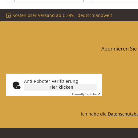
Durchmesser 180 mm
(B/L/H) 85/351/
Material Guss Form rund
320 mm x 4 mm 
Kostenloser Versand ab € 399,- deutschlandweit
Glas Form pris
hitzebestän
Abonnieren Sie 
Anti-Roboter-Verifizierung
Hier klicken
Friendly
Captcha ⇗
Ich habe die
Datenschutzb