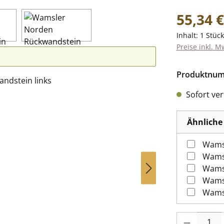
Regulärer Pr
55,34 €
Inhalt:
1 Stück
Preise inkl. M
Produktnu
Sofort verf
Ähnliche 
Wams
Wamsl
Wams
Wams
Wams
Produkt Anzah