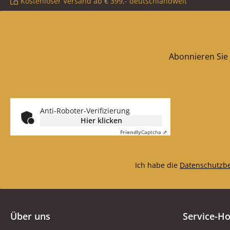
Kostenloser Versand ab € 399,- deutschlandweit
Abonnieren Sie 
Anti-Roboter-Verifizierung
Hier klicken
Friendly
Captcha ⇗
Ich habe die
Datenschutzb
Über uns
Service-Ho