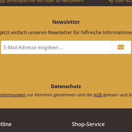
Servicepartner von über 50 Herstellern
Über 40.
Newsletter
jetzt einfach unseren Newsletter für hilfreiche Information
E-
Mail-
Adresse
*
Datenschutz
estimmungen
zur Kenntnis genommen und die
AGB
gelesen und bi
tline
Shop-Service