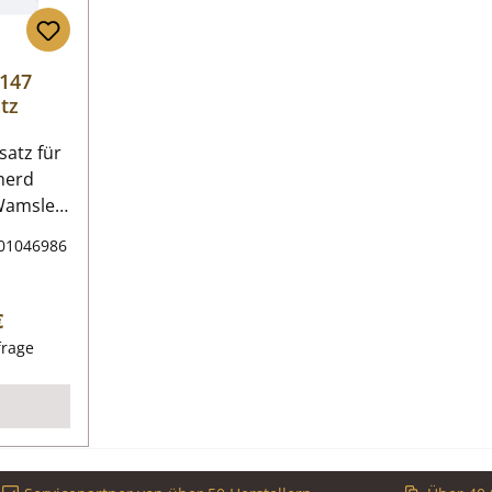
147
tz
satz für
herd
satz
01046986
ter
r Preis:
€
frage