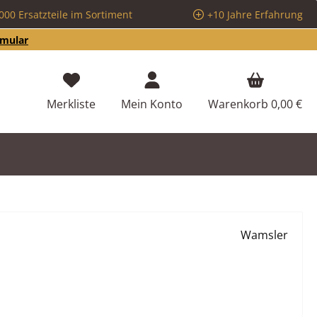
000 Ersatzteile im Sortiment
+10 Jahre Erfahrung
rmular
Du hast 0 Produkte auf dem Merkzettel
Merkliste
Mein Konto
Warenkorb
0,00 €
Wamsler