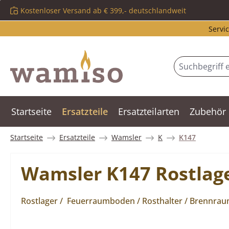
Kostenloser Versand ab € 399,- deutschlandweit
m Hauptinhalt springen
Zur Suche springen
Zur Hauptnavigation springen
Servic
Startseite
Ersatzteile
Ersatzteilarten
Zubehör
Startseite
Ersatzteile
Wamsler
K
K147
Wamsler K147 Rostlag
Rostlager / Feuerraumboden / Rosthalter / Brennrau