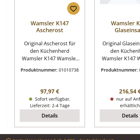
Wamsler K147
Wamsler K
Ascherost
Glaseinsa
Original Ascherost für
Original Glasein
den Küchenherd
den Küchen
Wamsler K147 Wamsler
Wamsler K147 Wamsler
K147 Ascherost
K147 Glasein
Produktnummer:
01010738
Produktnummer:
Eckdaten: Rostgitter,
Eckdaten: inklusive
Holzofenrost Maße
Thermome
(B/L/H) 165 mm x 382
Regulärer Preis:
Reguläre
97,97 €
216,54 
mm x 15/30 mm Material
Sofort verfügbar,
nur auf An
Guss
Lieferzeit: 2-4 Tage
erhältlich
Details
Details