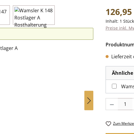
Regulärer Pr
126,95
Inhalt:
1 Stück
Preise inkl. M
Produktnu
Lieferzeit
Ähnliche 
Wamsl
Produkt Anzah
Zum Merkzet