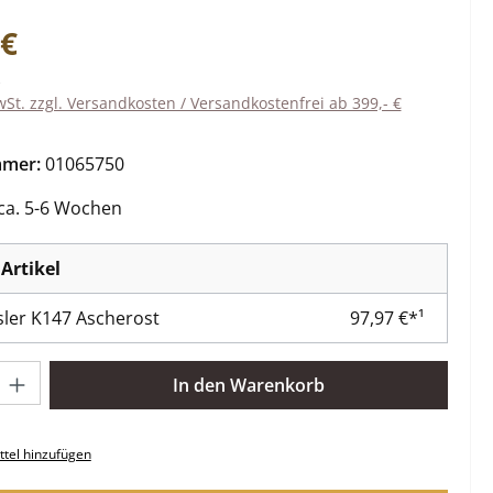
eis:
 €
wSt. zzgl. Versandkosten / Versandkostenfrei ab 399,- €
mmer:
01065750
 ca. 5-6 Wochen
Artikel
er K147 Ascherost
97,97 €*¹
l: Gib den gewünschten Wert ein oder benutze die Schaltflächen 
In den Warenkorb
tel hinzufügen