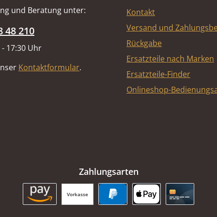
ng und Beratung unter:
Kontakt
Versand und Zahlungsb
8 48 210
Rückgabe
 - 17:30 Uhr
Ersatzteile nach Marken
unser
Kontaktformular
.
Ersatzteile-Finder
Onlineshop-Bedienungsa
Zahlungsarten
Vorkasse
Amazon Pay
PayPal
Apple Pay
Kreditkart