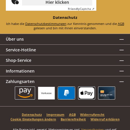
Hier klicken
Friendly
Captcha ⇗
Datenschutz
Ich habe die
Datenschutzbestimmungen
zur Kenntnis genommen und die
AGB
gelesen und bin mit ihnen einverstanden.
Über uns
Service-Hotline
Shop-Service
Informationen
Zahlungsarten
Vorkasse
Amazon Pay
PayPal
Apple Pay
Kreditkarte
Datenschutz
Impressum
AGB
Widerrufsrecht
Cookie Einstellungen ändern
Barrierefreiheit
Widerruf erklären
Alle Preise inkl. gesetzl. Mehrwertsteuer zzgl.
Versandkosten
und ggf.