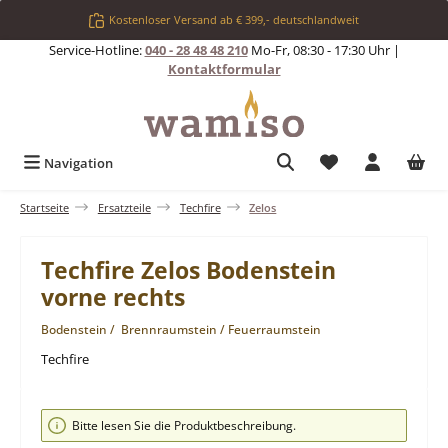
Zum Hauptinhalt springen
Kostenloser Versand ab € 399,- deutschlandweit
Service-Hotline:
040 - 28 48 48 210
Mo-Fr, 08:30 - 17:30 Uhr |
Kontaktformular
Du hast 0 Produkt
Navigation
Startseite
Ersatzteile
Techfire
Zelos
Techfire Zelos Bodenstein
vorne rechts
Bodenstein / Brennraumstein / Feuerraumstein
Techfire
Bildergalerie überspringen
Bitte lesen Sie die Produktbeschreibung.