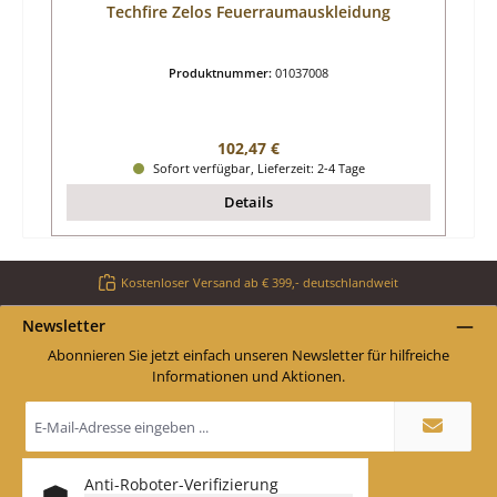
Techfire Zelos Feuerraumauskleidung
Produktnummer:
01037008
Regulärer Preis:
102,47 €
Sofort verfügbar, Lieferzeit: 2-4 Tage
Details
Kostenloser Versand ab € 399,- deutschlandweit
Newsletter
Abonnieren Sie jetzt einfach unseren Newsletter für hilfreiche
Informationen und Aktionen.
E-
Mail-
Adresse
*
Anti-Roboter-Verifizierung