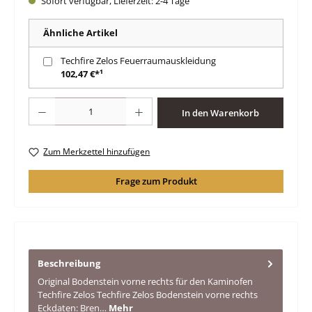
Sofort verfügbar, Lieferzeit: 2-4 Tage
Ähnliche Artikel
Techfire Zelos Feuerraumauskleidung
102,47 €*¹
Produkt Anzahl: Gib den gewünschten Wert ein oder benutze die Schaltfläche
In den Warenkorb
Zum Merkzettel hinzufügen
Frage zum Produkt
Beschreibung
Original Bodenstein vorne rechts für den Kaminofen
Techfire Zelos Techfire Zelos Bodenstein vorne rechts
Eckdaten: Bren…
Mehr