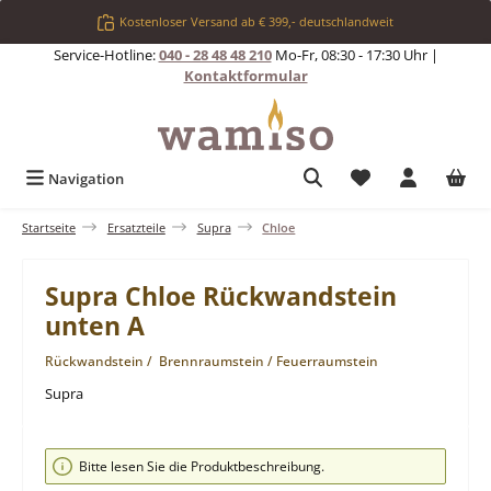
Zum Hauptinhalt springen
Kostenloser Versand ab € 399,- deutschlandweit
Service-Hotline:
040 - 28 48 48 210
Mo-Fr, 08:30 - 17:30 Uhr |
Kontaktformular
Du hast 0 Produkt
Navigation
Startseite
Ersatzteile
Supra
Chloe
Supra Chloe Rückwandstein
unten A
Rückwandstein / Brennraumstein / Feuerraumstein
Supra
Bildergalerie überspringen
Bitte lesen Sie die Produktbeschreibung.