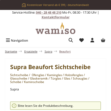
Zum Hauptinhalt springen
Kostenloser Versand ab € 399,- deutschlandweit
Service-Hotline:
040 - 28 48 48 210
Mo-Fr, 08:30 - 17:30 Uhr |
Kontaktformular
Du hast 0 Produkt
Navigation
Startseite
Ersatzteile
Supra
Beaufort
Supra Beaufort Sichtscheibe
Sichtscheibe / Ofenglas / Kaminglas / Holzofenglas /
Glasscheibe / Glaskeramik / Türglas / Glas / Schauglas /
Scheibe / Kaminscheibe
Supra
Bildergalerie überspringen
Bitte lesen Sie die Produktbeschreibung.