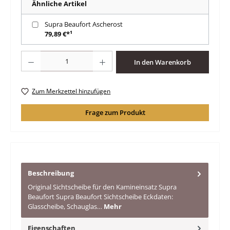
Ähnliche Artikel
Supra Beaufort Ascherost
79,89 €*¹
Produkt Anzahl: Gib den gewünschten Wert ein oder benutze die Schaltfläche
In den Warenkorb
Zum Merkzettel hinzufügen
Frage zum Produkt
Beschreibung
Original Sichtscheibe für den Kamineinsatz Supra
Beaufort Supra Beaufort Sichtscheibe Eckdaten:
Glasscheibe, Schauglas…
Mehr
Eigenschaften