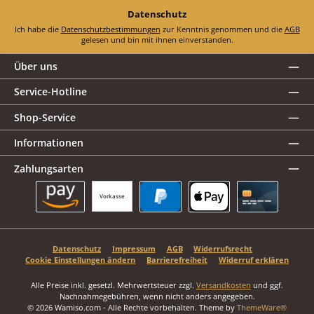
Datenschutz
Ich habe die
Datenschutzbestimmungen
zur Kenntnis genommen und die
AGB
gelesen und bin mit ihnen einverstanden.
Über uns
Service-Hotline
Shop-Service
Informationen
Zahlungsarten
Vorkasse
Amazon Pay
PayPal
Apple Pay
Kreditkarte
Datenschutz
Impressum
AGB
Widerrufsrecht
Cookie Einstellungen ändern
Barrierefreiheit
Widerruf erklären
Alle Preise inkl. gesetzl. Mehrwertsteuer zzgl.
Versandkosten
und ggf.
Nachnahmegebühren, wenn nicht anders angegeben.
© 2026 Wamiso.com - Alle Rechte vorbehalten. Theme by
ThemeWare®