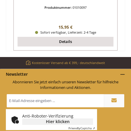
Produktnummer:
01010097
Regulärer Preis:
15,95 €
Sofort verfügbar, Lieferzeit: 2-4 Tage
Details
Kostenloser Versand ab € 399,- deutschlandweit
Newsletter
Abonnieren Sie jetzt einfach unseren Newsletter für hilfreiche
Informationen und Aktionen.
E-
Mail-
Adresse
*
Anti-Roboter-Verifizierung
Hier klicken
Friendly
Captcha ⇗