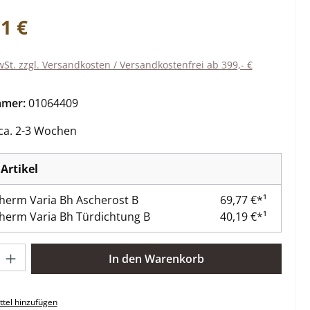
eis:
1 €
wSt. zzgl. Versandkosten / Versandkostenfrei ab 399,- €
mmer:
01064409
 ca. 2-3 Wochen
Artikel
herm Varia Bh Ascherost B
69,77 €*¹
herm Varia Bh Türdichtung B
40,19 €*¹
l: Gib den gewünschten Wert ein oder benutze die Schaltflächen 
In den Warenkorb
tel hinzufügen