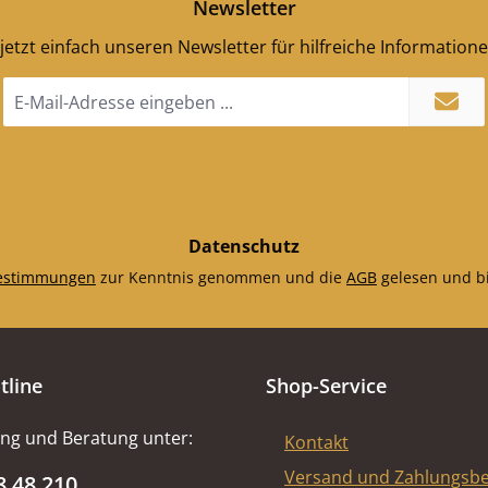
Newsletter
jetzt einfach unseren Newsletter für hilfreiche Information
E-
Mail-
Adresse
*
Datenschutz
estimmungen
zur Kenntnis genommen und die
AGB
gelesen und bi
tline
Shop-Service
ng und Beratung unter:
Kontakt
Versand und Zahlungsb
8 48 210