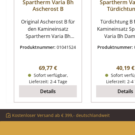
Spartherm Varia Bh
Spartherm Va
Ascherost B
Türdichtu
Original Ascherost B für
Türdichtung B für den
den Kamineinsatz
Kamineinsatz S
Spartherm Varia Bh
Varia Bh Damit die
Passend für Modelle ab
Dichtungsende
Produktnummer:
01041524
Produktnummer:
07/2012 Spartherm Varia
ausfransen, em
Bh Ascherost Eckdaten:
wir Dichtungsa
Feuerrost,
Spartherm Va
Regulärer Preis:
Regulär
69,77 €
40,19 €
Brennraumrost Maße
Türdichtung Eckdaten:
Sofort verfügbar,
Sofort verfü
(B/L/H) 220 mm x 195
Dichtschnur, Of
Lieferzeit: 2-4 Tage
Lieferzeit: 2-4
mm x 10 mm Material
Kordeldichtun
Details
Details
Guss Farbe schwarz
3,00 m Durchme
mm
Kostenloser Versand ab € 399,- deutschlandweit