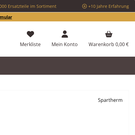
000 Ersatzteile im Sortiment
+10 Jahre Erfahrung
rmular
Du hast 0 Produkte auf dem Merkzettel
Merkliste
Mein Konto
Warenkorb
0,00 €
Spartherm