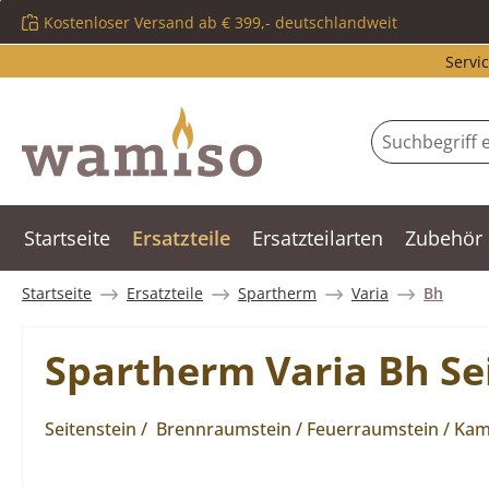
Kostenloser Versand ab € 399,- deutschlandweit
m Hauptinhalt springen
Zur Suche springen
Zur Hauptnavigation springen
Servic
Startseite
Ersatzteile
Ersatzteilarten
Zubehör
Startseite
Ersatzteile
Spartherm
Varia
Bh
Spartherm Varia Bh Sei
Seitenstein / Brennraumstein / Feuerraumstein / Kami