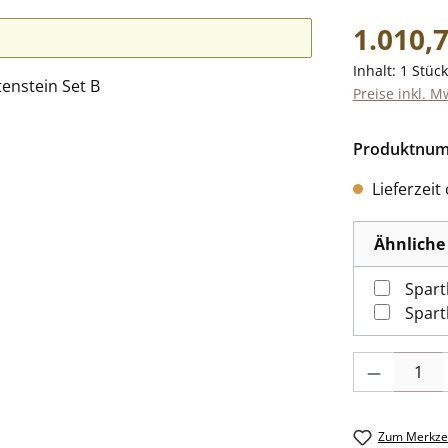
Regulärer Pr
1.010,7
Inhalt:
1 Stück
Preise inkl. M
Produktnu
Lieferzeit
Ähnliche 
Spart
Spart
Produkt Anzah
Zum Merkzet