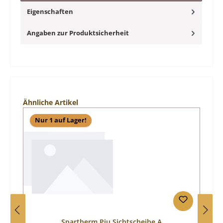
Eigenschaften
Angaben zur Produktsicherheit
Produktgalerie überspringen
Ähnliche Artikel
Nur 1 auf Lager!
Spartherm Piu Sichtscheibe A