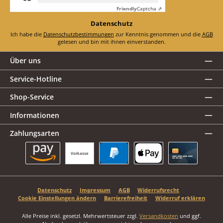
Friendly
Captcha ⇗
Datenschutz
Ich habe die
Datenschutzbestimmungen
zur Kenntnis genommen und die
AGB
gelesen und bin mit ihnen einverstanden.
Über uns
Service-Hotline
Shop-Service
Informationen
Zahlungsarten
Vorkasse
Amazon Pay
PayPal
Apple Pay
Kreditkarte
Datenschutz
Impressum
AGB
Widerrufsrecht
Cookie Einstellungen ändern
Barrierefreiheit
Widerruf erklären
Alle Preise inkl. gesetzl. Mehrwertsteuer zzgl.
Versandkosten
und ggf.