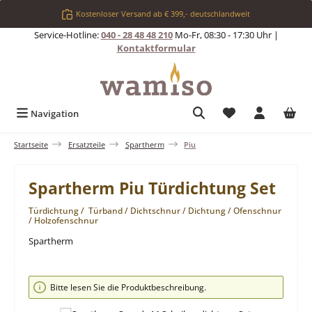
Zum Hauptinhalt springen
Kostenloser Versand ab € 399,- deutschlandweit
Service-Hotline:
040 - 28 48 48 210
Mo-Fr, 08:30 - 17:30 Uhr |
Kontaktformular
Du hast 0 Produkt
Navigation
Startseite
Ersatzteile
Spartherm
Piu
Spartherm Piu Türdichtung Set
Türdichtung / Türband / Dichtschnur / Dichtung / Ofenschnur
/ Holzofenschnur
Spartherm
Bildergalerie überspringen
Bitte lesen Sie die Produktbeschreibung.