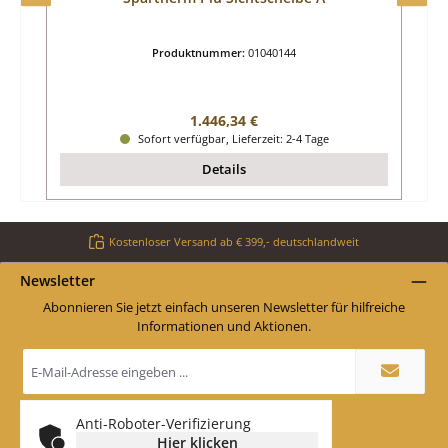
Produktnummer:
01040144
Regulärer Preis:
1.446,34 €
Sofort verfügbar, Lieferzeit: 2-4 Tage
Details
Kostenloser Versand ab € 399,- deutschlandweit
Newsletter
Abonnieren Sie jetzt einfach unseren Newsletter für hilfreiche
Informationen und Aktionen.
E-
Mail-
Adresse
*
Anti-Roboter-Verifizierung
Hier klicken