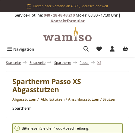
Zum Hauptinhalt springen
Kostenloser Versand ab € 399,- deutschlandweit
Service-Hotline:
040 - 28 48 48 210
Mo-Fr, 08:30 - 17:30 Uhr |
Kontaktformular
Du hast 0 Produkt
Navigation
Startseite
Ersatzteile
Spartherm
Passo
XS
Spartherm Passo XS
Abgasstutzen
Abgasstutzen / Abluftstutzen / Anschlussstutzen / Stutzen
Spartherm
Bildergalerie überspringen
Bitte lesen Sie die Produktbeschreibung.