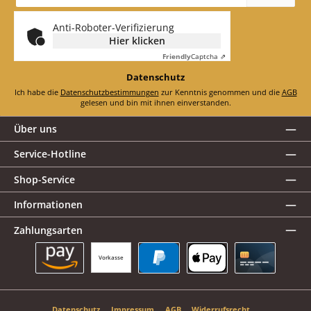
Adresse
*
Anti-Roboter-Verifizierung
Hier klicken
Friendly
Captcha ⇗
Datenschutz
Ich habe die
Datenschutzbestimmungen
zur Kenntnis genommen und die
AGB
gelesen und bin mit ihnen einverstanden.
Über uns
Service-Hotline
Shop-Service
Informationen
Zahlungsarten
Vorkasse
Amazon Pay
PayPal
Apple Pay
Kreditkarte
Datenschutz
Impressum
AGB
Widerrufsrecht