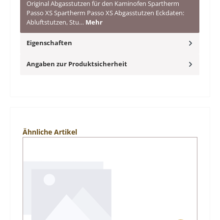
Original Abgasstutzen für den Kaminofen Spartherm
Passo XS Spartherm Passo XS Abgasstutzen Eckdaten:
Abluftstutzen, Stu…
Mehr
Eigenschaften
Angaben zur Produktsicherheit
Produktgalerie überspringen
Ähnliche Artikel