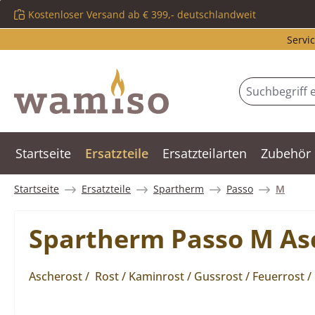
Kostenloser Versand ab € 399,- deutschlandweit
m Hauptinhalt springen
Zur Suche springen
Zur Hauptnavigation springen
Servic
Startseite
Ersatzteile
Ersatzteilarten
Zubehör
Startseite
Ersatzteile
Spartherm
Passo
M
Spartherm Passo M As
Ascherost / Rost / Kaminrost / Gussrost / Feuerrost 