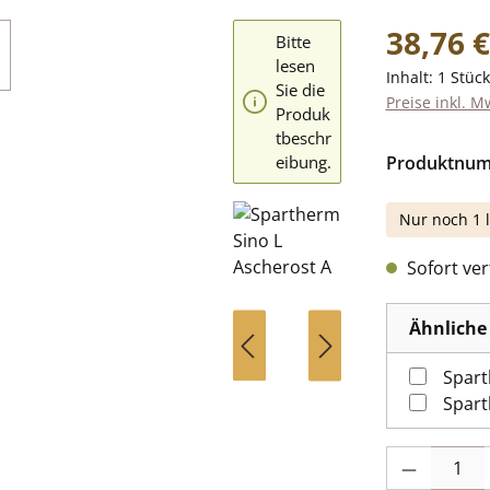
Regulärer Pr
38,76 €
Bitte
lesen
Inhalt:
1 Stück
Sie die
Preise inkl. M
Produk
tbeschr
eibung.
Produktnu
Nur noch 1 l
Sofort verf
Ähnliche 
Spart
Produkt Anzah