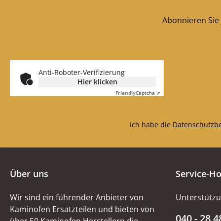
(538/470 x 1
Rückwandstei
Abonnieren Sie 
(156 x 24
mm), Rückwan
unten (310 x 
Zugumlenkung (3
Anti-Roboter-Verifizierung
x 35 mm
Hier klicken
Friendly
Captcha ⇗
Ich habe die
Datenschutzb
Über uns
Service-Ho
Wir sind ein führender Anbieter von
Unterstützu
Kaminofen Ersatzteilen und bieten von
040 - 28 4