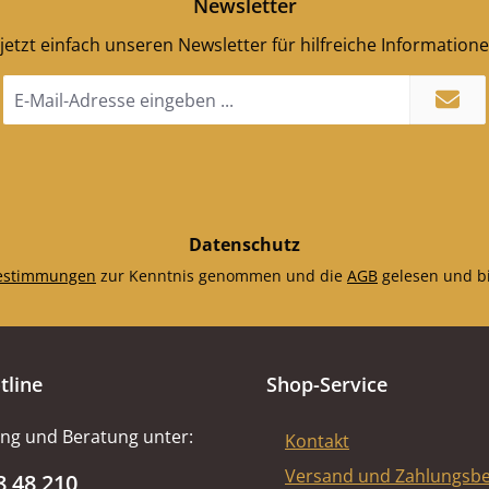
Newsletter
86 mm)
n oben
jetzt einfach unseren Newsletter für hilfreiche Information
5
dstein
E-
250 mm)
Mail-
Adresse
64 x 352
*
)
Datenschutz
estimmungen
zur Kenntnis genommen und die
AGB
gelesen und bi
tline
Shop-Service
ng und Beratung unter:
Kontakt
Versand und Zahlungsb
8 48 210