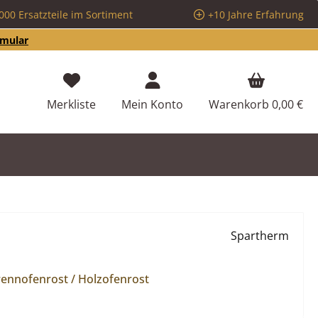
000 Ersatzteile im Sortiment
+10 Jahre Erfahrung
rmular
Du hast 0 Produkte auf dem Merkzettel
Merkliste
Mein Konto
Warenkorb
0,00 €
Spartherm
Brennofenrost / Holzofenrost