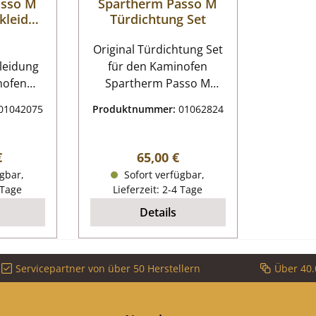
asso M
Spartherm Passo M
kleidun
Türdichtung Set
Original Türdichtung Set
leidung
für den Kaminofen
nofen
Spartherm Passo M
 M 7-
Spartherm Passo M
01042075
Produktnummer:
01062824
artherm
Türdichtung Eckdaten:
Dichtschnur, Dichtband
leidung
Flachdichtung Länge 3,4
r Preis:
Regulärer Preis:
€
65,00 €
Meter Maße 18x8 mm
gbar,
Sofort verfügbar,
eidung,
Kleber Abbinder
 Tage
Lieferzeit: 2-4 Tage
eine
Details
amotte
e (375 x
n hinten
Servicepartner von über 50 Herstellern
Über 40.
tenstein
 x 186
n rechts