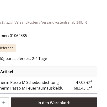
eis:
wSt. zzgl. Versandkosten / Versandkostenfrei ab 399,- €
mmer:
01064385
ieferbar
ügbar, Lieferzeit: 2-4 Tage
Artikel
herm Passo M Scheibendichtung
47,08 €*¹
Spartherm Passo M Feuerraumauskleidung
683,43 €*¹
l: Gib den gewünschten Wert ein oder benutze die Schaltflächen 
In den Warenkorb