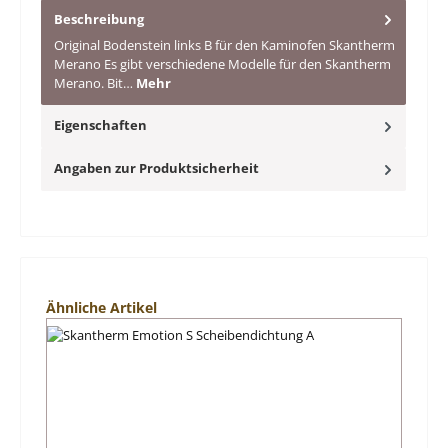
Beschreibung
Original Bodenstein links B für den Kaminofen Skantherm
Merano Es gibt verschiedene Modelle für den Skantherm
Merano. Bit…
Mehr
Eigenschaften
Angaben zur Produktsicherheit
Produktgalerie überspringen
Ähnliche Artikel