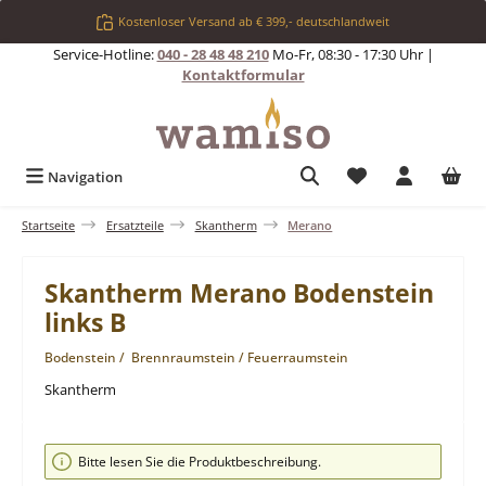
Zum Hauptinhalt springen
Kostenloser Versand ab € 399,- deutschlandweit
Service-Hotline:
040 - 28 48 48 210
Mo-Fr, 08:30 - 17:30 Uhr |
Kontaktformular
Du hast 0 Produkt
Navigation
Startseite
Ersatzteile
Skantherm
Merano
Skantherm Merano Bodenstein
links B
Bodenstein / Brennraumstein / Feuerraumstein
Skantherm
Bildergalerie überspringen
Bitte lesen Sie die Produktbeschreibung.