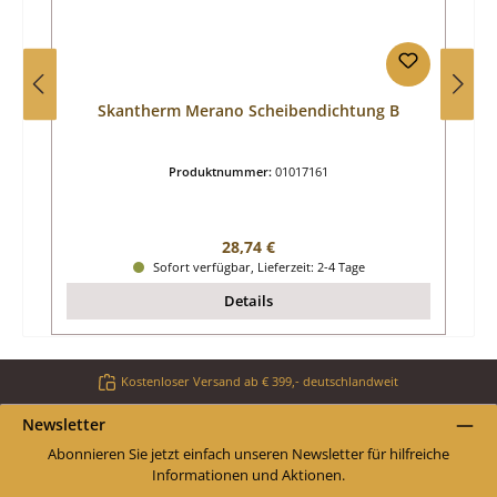
Skantherm Merano Scheibendichtung B
Produktnummer:
01017161
Regulärer Preis:
28,74 €
Sofort verfügbar, Lieferzeit: 2-4 Tage
Details
Kostenloser Versand ab € 399,- deutschlandweit
Newsletter
Abonnieren Sie jetzt einfach unseren Newsletter für hilfreiche
Informationen und Aktionen.