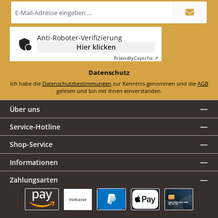
E-
Mail-
Adresse
*
Anti-Roboter-Verifizierung
Hier klicken
Friendly
Captcha ⇗
Datenschutz
Ich habe die
Datenschutzbestimmungen
zur Kenntnis genommen und die
AGB
gelesen und bin mit ihnen einverstanden.
Über uns
Service-Hotline
Shop-Service
Informationen
Zahlungsarten
Vorkasse
Amazon Pay
PayPal
Apple Pay
Kreditkarte