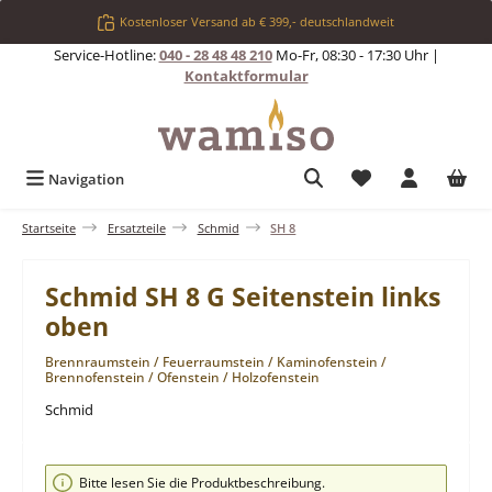
Zum Hauptinhalt springen
Kostenloser Versand ab € 399,- deutschlandweit
Service-Hotline:
040 - 28 48 48 210
Mo-Fr, 08:30 - 17:30 Uhr |
Kontaktformular
Du hast 0 Produkt
Navigation
Startseite
Ersatzteile
Schmid
SH 8
Schmid SH 8 G Seitenstein links
oben
Brennraumstein / Feuerraumstein / Kaminofenstein /
Brennofenstein / Ofenstein / Holzofenstein
Schmid
Bildergalerie überspringen
Bitte lesen Sie die Produktbeschreibung.