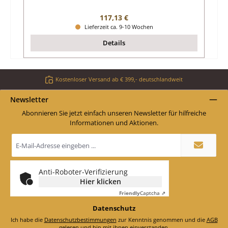
Regulärer Preis:
117,13 €
Lieferzeit ca. 9-10 Wochen
Details
Kostenloser Versand ab € 399,- deutschlandweit
Newsletter
Abonnieren Sie jetzt einfach unseren Newsletter für hilfreiche
Informationen und Aktionen.
E-
Mail-
Adresse
*
Anti-Roboter-Verifizierung
Hier klicken
Friendly
Captcha ⇗
Datenschutz
Ich habe die
Datenschutzbestimmungen
zur Kenntnis genommen und die
AGB
gelesen und bin mit ihnen einverstanden.