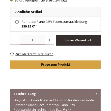
Sofort verfügbar, Lieferzeit: 2-4 Tage
Ähnliche Artikel
Romotop Riano 02W Feuerraumauskleidung
280,83 €*¹
Produkt Anzahl: Gib den gewünschten Wert ein oder benutze die Schaltfläche
In den Warenkorb
Zum Merkzettel hinzufügen
Frage zum Produkt
Beschreibung
Original Rückwandstein rechts mittig für den Kaminofen
Romotop Riano 02W Romotop Riano 02W
Rückwandstein rechts mittig Ec…
Mehr