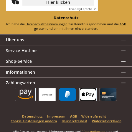
Hier klicken
Friendly
Captcha ⇗
Datenschutz
Ich habe die
Datenschutzbestimmungen
zur Kenntnis genommen und die
AGB
gelesen und bin mit ihnen einverstanden.
Über uns
Service-Hotline
Shop-Service
Informationen
Zahlungsarten
Vorkasse
Amazon Pay
PayPal
Apple Pay
Kreditkarte
Datenschutz
Impressum
AGB
Widerrufsrecht
Cookie Einstellungen ändern
Barrierefreiheit
Widerruf erklären
Alle Preise inkl. gesetzl. Mehrwertsteuer zzgl.
Versandkosten
und ggf.