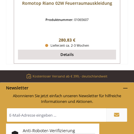
Romotop Riano 02W Feuerraumauskleidung
Produktnummer:
01065607
Regulärer Preis:
280,83 €
Lieferzeit ca. 2-3 Wochen
Details
Kostenloser Versand ab € 399,- deutschlandweit
Newsletter
Abonnieren Sie jetzt einfach unseren Newsletter für hilfreiche
Informationen und Aktionen.
E-
Mail-
Adresse
*
Anti-Roboter-Verifizierung