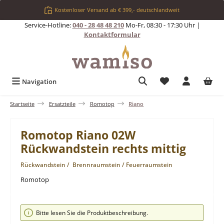
Zum Hauptinhalt springen
Kostenloser Versand ab € 399,- deutschlandweit
Service-Hotline:
040 - 28 48 48 210
Mo-Fr, 08:30 - 17:30 Uhr |
Kontaktformular
Du hast 0 Produkt
Navigation
Startseite
Ersatzteile
Romotop
Riano
Romotop Riano 02W
Rückwandstein rechts mittig
Rückwandstein / Brennraumstein / Feuerraumstein
Romotop
Bildergalerie überspringen
Bitte lesen Sie die Produktbeschreibung.