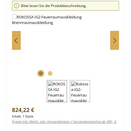
Bildergalerie überspringen
Bitte lesen Sie die Produktbeschreibung.
Regulärer Preis:
824,22 €
Inhalt:
1 Stück
Preise inkl. MwSt. zzgl. Versandkosten / Versandkostenfrei ab 399,- €