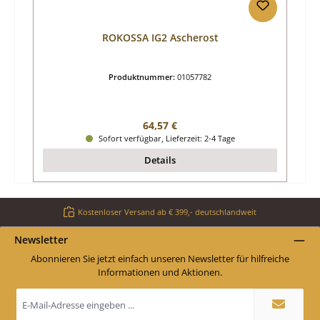
ROKOSSA IG2 Ascherost
Produktnummer:
01057782
Regulärer Preis:
64,57 €
Sofort verfügbar, Lieferzeit: 2-4 Tage
Details
Kostenloser Versand ab € 399,- deutschlandweit
Newsletter
Abonnieren Sie jetzt einfach unseren Newsletter für hilfreiche
Informationen und Aktionen.
E-
Mail-
Adresse