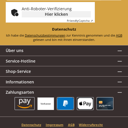
*
Anti-Roboter-Verifizierung
Hier klicken
Friendly
Captcha ⇗
Datenschutz
Ich habe die
Datenschutzbestimmungen
zur Kenntnis genommen und die
AGB
gelesen und bin mit ihnen einverstanden.
Über uns
Service-Hotline
Shop-Service
Informationen
Zahlungsarten
Vorkasse
Amazon Pay
PayPal
Apple Pay
Kreditkarte
Datenschutz
Impressum
AGB
Widerrufsrecht