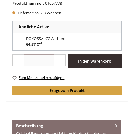
Produktnummer:
01057778
Lieferzeit ca. 2-3 Wochen
Ähnliche Artikel
ROKOSSA IG2 Ascherost
64,57 €*¹
Produkt Anzahl: Gib den gewünschten Wert ein oder benutze die Schaltfläche
In den Warenkorb
Zum Merkzettel hinzufügen
Frage zum Produkt
Beschreibung
Original Feuerraumauskleidung für den Kaminofen