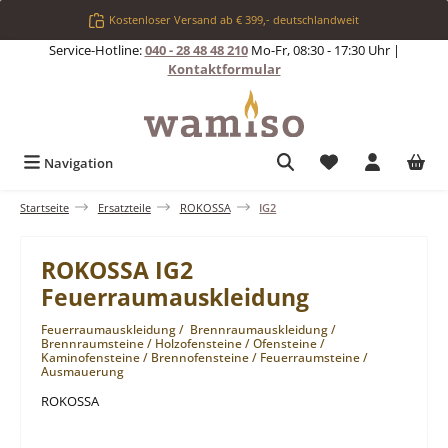
Zum Hauptinhalt springen
Kostenloser Versand ab € 399,- deutschlandweit
Service-Hotline:
040 - 28 48 48 210
Mo-Fr, 08:30 - 17:30 Uhr |
Kontaktformular
Du hast 0 Produkt
Navigation
Startseite
Ersatzteile
ROKOSSA
IG2
ROKOSSA IG2
Feuerraumauskleidung
Feuerraumauskleidung / Brennraumauskleidung /
Brennraumsteine / Holzofensteine / Ofensteine /
Kaminofensteine / Brennofensteine / Feuerraumsteine /
Ausmauerung
ROKOSSA