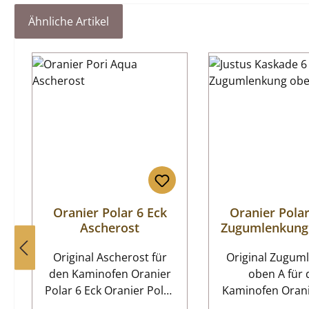
Ähnliche Artikel
Produktgalerie überspringen
Oranier Polar 6 Eck
Oranier Polar
Ascherost
Zugumlenkung
Original Ascherost für
Original Zugum
den Kaminofen Oranier
oben A für den
Polar 6 Eck Oranier Polar
Kaminofen Orani
6 Eck Ascherost
6 Eck Es gibt