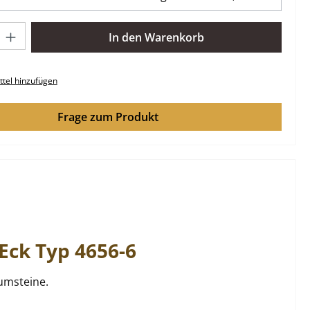
l: Gib den gewünschten Wert ein oder benutze die Schaltflächen 
In den Warenkorb
tel hinzufügen
Frage zum Produkt
 Eck
Typ 4656-6
umsteine.