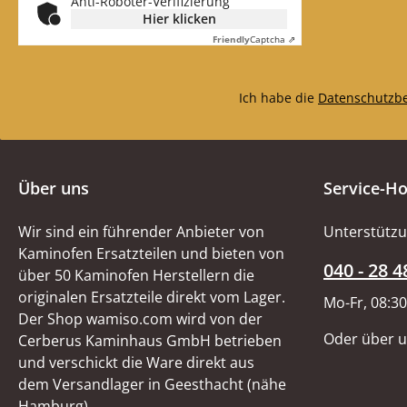
Anti-Roboter-Verifizierung
Rauchumlenku
Hier klicken
(B/L/H) 302 mm
Friendly
Captcha ⇗
mm x 25 mm Ma
Skamol Position
der Explosionsz
Ich habe die
Datenschutzb
Über uns
Service-Ho
Wir sind ein führender Anbieter von
Unterstützu
Kaminofen Ersatzteilen und bieten von
040 - 28 4
über 50 Kaminofen Herstellern die
originalen Ersatzteile direkt vom Lager.
Mo-Fr, 08:30
Der Shop wamiso.com wird von der
Oder über 
Cerberus Kaminhaus GmbH betrieben
und verschickt die Ware direkt aus
dem Versandlager in Geesthacht (nähe
Hamburg).