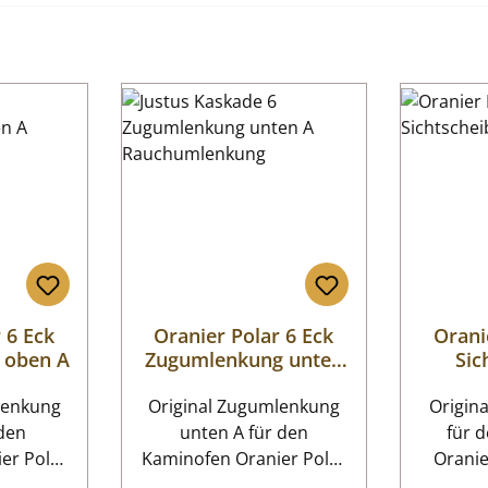
 6 Eck
Oranier Polar 6 Eck
Orani
 oben A
Zugumlenkung unten
Sic
A
lenkung
Original Zugumlenkung
Origina
unten A für den
für 
er Polar
Kaminofen Oranier Polar
Oranier
6 Eck Es gibt
gibt