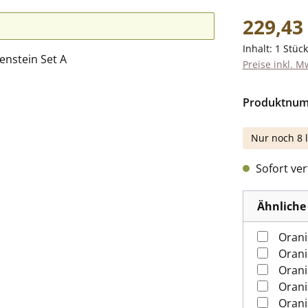
Regulärer Pr
229,43
Inhalt:
1 Stück
Preise inkl. M
Produktnu
Nur noch 8 l
Sofort verf
Ähnliche 
Orani
Orani
Orani