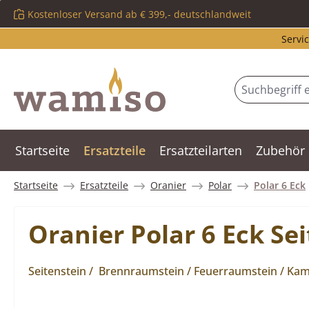
Kostenloser Versand ab € 399,- deutschlandweit
m Hauptinhalt springen
Zur Suche springen
Zur Hauptnavigation springen
Servic
Startseite
Ersatzteile
Ersatzteilarten
Zubehör
Startseite
Ersatzteile
Oranier
Polar
Polar 6 Eck
Oranier Polar 6 Eck Sei
Seitenstein / Brennraumstein / Feuerraumstein / Kami