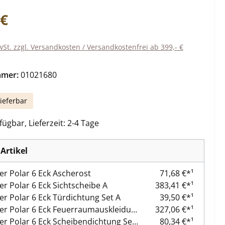
eis:
 €
wSt. zzgl. Versandkosten / Versandkostenfrei ab 399,- €
mmer:
01021680
ieferbar
ügbar, Lieferzeit: 2-4 Tage
Artikel
er Polar 6 Eck Ascherost
71,68 €*¹
er Polar 6 Eck Sichtscheibe A
383,41 €*¹
er Polar 6 Eck Türdichtung Set A
39,50 €*¹
Oranier Polar 6 Eck Feuerraumauskleidung A
327,06 €*¹
Oranier Polar 6 Eck Scheibendichtung Set A
80,34 €*¹