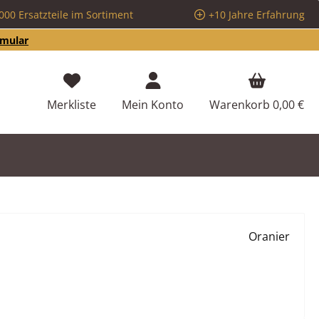
000 Ersatzteile im Sortiment
+10 Jahre Erfahrung
rmular
Du hast 0 Produkte auf dem Merkzettel
Merkliste
Mein Konto
Warenkorb
0,00 €
Oranier