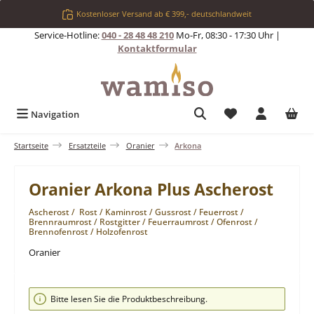
Zum Hauptinhalt springen
Kostenloser Versand ab € 399,- deutschlandweit
Service-Hotline:
040 - 28 48 48 210
Mo-Fr, 08:30 - 17:30 Uhr |
Kontaktformular
Du hast 0 Produkt
Navigation
Startseite
Ersatzteile
Oranier
Arkona
Oranier Arkona Plus Ascherost
Ascherost / Rost / Kaminrost / Gussrost / Feuerrost /
Brennraumrost / Rostgitter / Feuerraumrost / Ofenrost /
Brennofenrost / Holzofenrost
Oranier
Bildergalerie überspringen
Bitte lesen Sie die Produktbeschreibung.