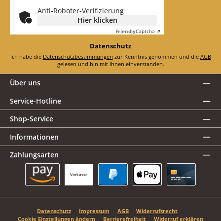
*
Anti-Roboter-Verifizierung
Hier klicken
Friendly
Captcha ⇗
Datenschutz
Ich habe die
Datenschutzbestimmungen
zur Kenntnis genommen und die
AGB
gelesen und bin mit ihnen einverstanden.
Über uns
Service-Hotline
Shop-Service
Informationen
Zahlungsarten
Vorkasse
Amazon Pay
PayPal
Apple Pay
Kreditkarte
Datenschutz
Impressum
AGB
Widerrufsrecht
Cookie Einstellungen ändern
Barrierefreiheit
Widerruf erklären