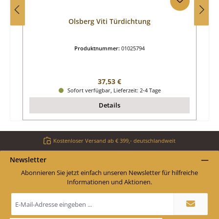
Olsberg Viti Türdichtung
Produktnummer:
01025794
Regulärer Preis:
37,53 €
Sofort verfügbar, Lieferzeit: 2-4 Tage
Details
Kostenloser Versand ab € 399,- deutschlandweit
Newsletter
Abonnieren Sie jetzt einfach unseren Newsletter für hilfreiche
Informationen und Aktionen.
E-
Mail-
Adresse