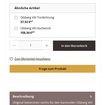
Ähnliche Artikel
Olsberg Viti Türdichtung
37,53 €*¹
Olsberg Viti Ascherost
158,34 €*¹
Produkt Anzahl: Gib den gewünschten Wert ein oder benutze die Schaltfläche
In den Warenkorb
Zum Merkzettel hinzufügen
Frage zum Produkt
Beschreibung
Original Seitenstein rechts für den Kaminofen Olsberg Viti