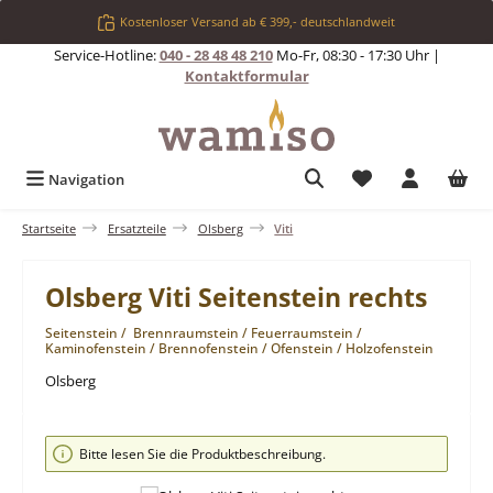
Zum Hauptinhalt springen
Kostenloser Versand ab € 399,- deutschlandweit
Service-Hotline:
040 - 28 48 48 210
Mo-Fr, 08:30 - 17:30 Uhr |
Kontaktformular
Du hast 0 Produkt
Navigation
Startseite
Ersatzteile
Olsberg
Viti
Olsberg Viti Seitenstein rechts
Seitenstein / Brennraumstein / Feuerraumstein /
Kaminofenstein / Brennofenstein / Ofenstein / Holzofenstein
Olsberg
Bildergalerie überspringen
Bitte lesen Sie die Produktbeschreibung.