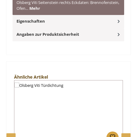
Olsberg Viti Seitenstein rechts Eckdaten: Brennofenstein,
Ofen…
Mehr
Eigenschaften
Angaben zur Produktsicherheit
Produktgalerie überspringen
Ähnliche Artikel