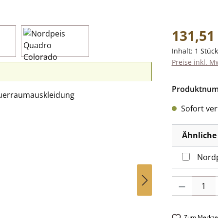
Regulärer Pr
131,51
Inhalt:
1 Stück
Preise inkl. M
Produktnu
Sofort verf
Ähnliche 
Nordp
Produkt Anzah
Zum Merkzet