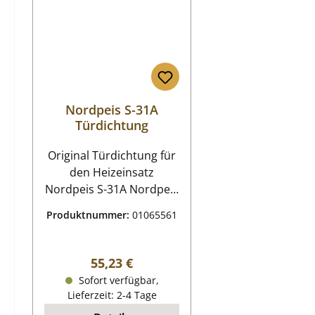
Nordpeis S-31A
Türdichtung
Original Türdichtung für
den Heizeinsatz
Nordpeis S-31A Nordpeis
S-31A Türdichtung
Produktnummer:
01065561
Eckdaten: Türband,
Dichtung Länge 2,50 m
inklusive Kleber
Regulärer Preis:
55,23 €
Sofort verfügbar,
Lieferzeit: 2-4 Tage