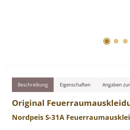
Beschreibung
Eigenschaften
Angaben zur
Original
Feuerraumauskleid
Nordpeis
S-31A
Feuerraumauskle