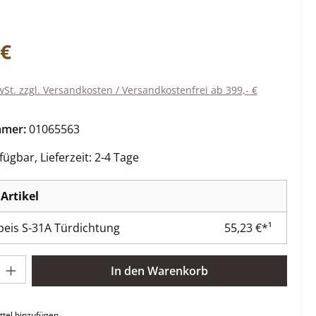
eis:
 €
wSt. zzgl. Versandkosten / Versandkostenfrei ab 399,- €
mmer:
01065563
ügbar, Lieferzeit: 2-4 Tage
Artikel
eis S-31A Türdichtung
55,23 €*¹
l: Gib den gewünschten Wert ein oder benutze die Schaltflächen 
In den Warenkorb
tel hinzufügen