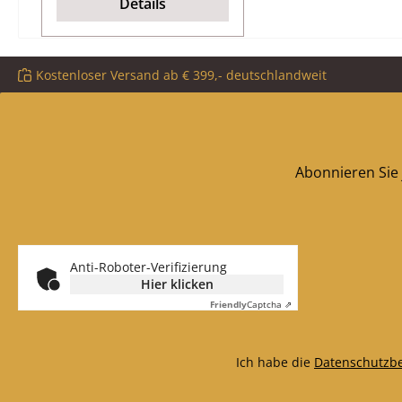
Details
Kostenloser Versand ab € 399,- deutschlandweit
Abonnieren Sie 
Anti-Roboter-Verifizierung
Hier klicken
Friendly
Captcha ⇗
Ich habe die
Datenschutzb