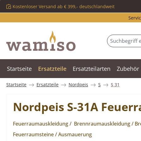
Kostenloser Versand ab € 399,- deutschlandweit
m Hauptinhalt springen
Zur Suche springen
Zur Hauptnavigation springen
Servic
Startseite
Ersatzteile
Ersatzteilarten
Zubehör
Startseite
Ersatzteile
Nordpeis
S
S 31
Nordpeis S-31A Feuer
Feuerraumauskleidung / Brennraumauskleidung / Bren
Feuerraumsteine / Ausmauerung