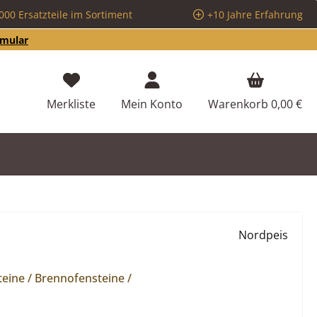
000 Ersatzteile im Sortiment
+10 Jahre Erfahrung
rmular
Du hast 0 Produkte auf dem Merkzettel
Merkliste
Mein Konto
Warenkorb
0,00 €
Nordpeis
eine / Brennofensteine /