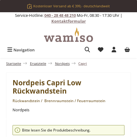
Zum Hauptinhalt springen
Kostenloser Versand ab € 399,- deutschlandweit
Service-Hotline:
040 - 28 48 48 210
Mo-Fr, 08:30 - 17:30 Uhr |
Kontaktformular
Du hast 0 Produkt
Navigation
Startseite
Ersatzteile
Nordpeis
Capri
Nordpeis Capri Low
Rückwandstein
Rückwandstein / Brennraumstein / Feuerraumstein
Nordpeis
Bildergalerie überspringen
Bitte lesen Sie die Produktbeschreibung.