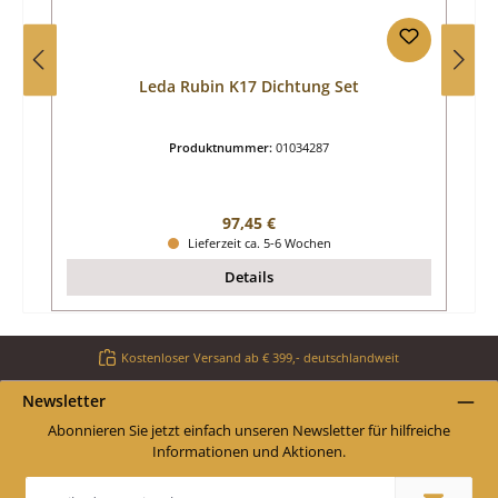
Leda Rubin K17 Dichtung Set
Produktnummer:
01034287
Regulärer Preis:
97,45 €
Lieferzeit ca. 5-6 Wochen
Details
Kostenloser Versand ab € 399,- deutschlandweit
Newsletter
Abonnieren Sie jetzt einfach unseren Newsletter für hilfreiche
Informationen und Aktionen.
E-