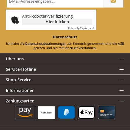
Mail-
Adresse
*
Anti-Roboter-Verifizierung
Hier klicken
Friendly
Captcha ⇗
Datenschutz
Ich habe die
Datenschutzbestimmungen
zur Kenntnis genommen und die
AGB
gelesen und bin mit ihnen einverstanden.
Über uns
Service-Hotline
Shop-Service
Informationen
Zahlungsarten
Vorkasse
Amazon Pay
PayPal
Apple Pay
Kreditkarte