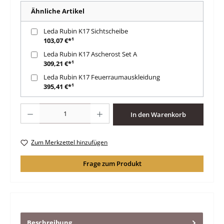
Ähnliche Artikel
Leda Rubin K17 Sichtscheibe
103,07 €*¹
Leda Rubin K17 Ascherost Set A
309,21 €*¹
Leda Rubin K17 Feuerraumauskleidung
395,41 €*¹
Produkt Anzahl: Gib den gewünschten Wert ein oder benutze die Schaltfläche
In den Warenkorb
Zum Merkzettel hinzufügen
Frage zum Produkt
Beschreibung