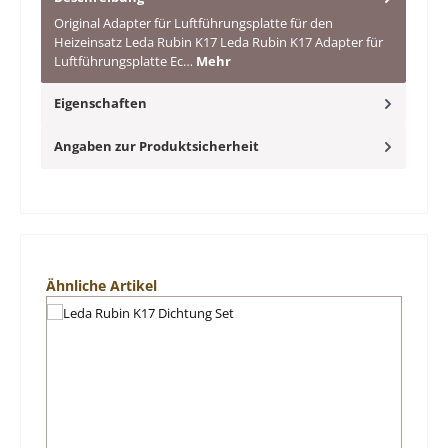
Original Adapter für Luftführungsplatte für den
Heizeinsatz Leda Rubin K17 Leda Rubin K17 Adapter für
Luftführungsplatte Ec…
Mehr
Eigenschaften
Angaben zur Produktsicherheit
Produktgalerie überspringen
Ähnliche Artikel