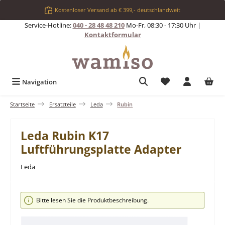
Zum Hauptinhalt springen
Kostenloser Versand ab € 399,- deutschlandweit
Service-Hotline:
040 - 28 48 48 210
Mo-Fr, 08:30 - 17:30 Uhr |
Kontaktformular
Du hast 0 Produkt
Navigation
Startseite
Ersatzteile
Leda
Rubin
Leda Rubin K17
Luftführungsplatte Adapter
Leda
Bildergalerie überspringen
Bitte lesen Sie die Produktbeschreibung.