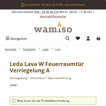
Zum Hauptinhalt springen
Kostenloser Versand ab € 399,- deutschlandweit
Service-Hotline:
040 - 28 48 48 210
Mo-Fr, 08:30 - 17:30 Uhr |
Kontaktformular
Du hast 0 Produkt
Navigation
Startseite
Ersatzteile
Leda
Lava
Leda Lava W Feuerraumtür
Verriegelung A
Verriegelung / Verschluss / Sperrvorrichtung
Leda
Bildergalerie überspringen
Bitte lesen Sie die Produktbeschreibung.