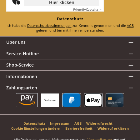
Hier klicken
Friendly
Captcha ⇗
Datenschutz
Ich habe die
Datenschutzbestimmungen
zur Kenntnis genommen und die
AGB
gelesen und bin mit ihnen einverstanden.
Über uns
Service-Hotline
Shop-Service
Informationen
Zahlungsarten
Vorkasse
Amazon Pay
PayPal
Apple Pay
Kreditkarte
Datenschutz
Impressum
AGB
Widerrufsrecht
Cookie Einstellungen ändern
Barrierefreiheit
Widerruf erklären
Alle Preise inkl. gesetzl. Mehrwertsteuer zzgl.
Versandkosten
und ggf.