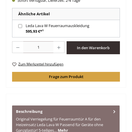
Sofort verfügbar, Lieferzeit: 2-4 Tage
Ähnliche Artikel
Leda Lava W Feuerraumauskleidung
595,93 €*¹
Produkt Anzahl: Gib den gewünschten Wert ein oder benutze die Schaltfläche
In den Warenkorb
Zum Merkzettel hinzufügen
Frage zum Produkt
Beschreibung
Original Verriegelung für Feuerraumtür A für den
Heizeinsatz Leda Lava W Passend für Geräte ohne
Ganzglastür! 5-teiliges…
Mehr