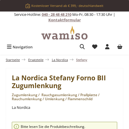
Zum Hauptinhalt springen
Kostenloser Versand ab € 399,- deutschlandweit
Service-Hotline:
040 - 28 48 48 210
Mo-Fr, 08:30 - 17:30 Uhr |
Kontaktformular
Du hast 0 Produkt
Navigation
Startseite
Ersatzteile
La Nordica
Stefany
La Nordica Stefany Forno BII
Zugumlenkung
Zugumlenkung / Rauchgasumlenkung / Prallplatte /
Rauchumlenkung / Umlenkung / Flammenschild
La Nordica
Bildergalerie überspringen
Bitte lesen Sie die Produktbeschreibung.