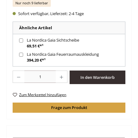
Nur noch 9 lieferbar
Sofort verfügbar, Lieferzeit: 2-4 Tage
Ähnliche Artikel
La Nordica Gaia Sichtscheibe
69,51 €*¹
La Nordica Gaia Feuerraumauskleidung
394,20 €*¹
Produkt Anzahl: Gib den gewünschten Wert ein oder benutze die Schaltfläche
In den Warenkorb
Zum Merkzettel hinzufügen
Frage zum Produkt