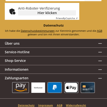
*
Anti-Roboter-Verifizierung
Hier klicken
Friendly
Captcha ⇗
Datenschutz
Ich habe die
Datenschutzbestimmungen
zur Kenntnis genommen und die
AGB
gelesen und bin mit ihnen einverstanden.
Über uns
Service-Hotline
Shop-Service
Informationen
Zahlungsarten
Vorkasse
Amazon Pay
PayPal
Apple Pay
Kreditkarte
Datenschutz
Impressum
AGB
Widerrufsrecht