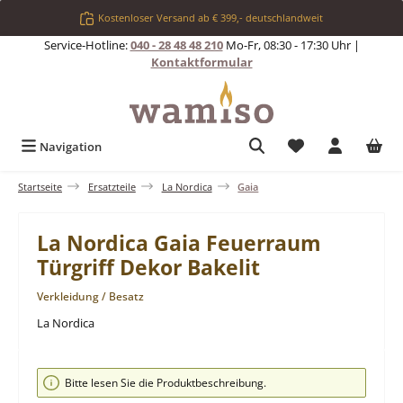
Zum Hauptinhalt springen
Kostenloser Versand ab € 399,- deutschlandweit
Service-Hotline:
040 - 28 48 48 210
Mo-Fr, 08:30 - 17:30 Uhr |
Kontaktformular
Du hast 0 Produkt
Navigation
Startseite
Ersatzteile
La Nordica
Gaia
La Nordica Gaia Feuerraum
Türgriff Dekor Bakelit
Verkleidung / Besatz
La Nordica
Bildergalerie überspringen
Bitte lesen Sie die Produktbeschreibung.