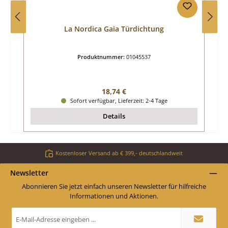
La Nordica Gaia Türdichtung
Produktnummer:
01045537
Regulärer Preis:
18,74 €
Sofort verfügbar, Lieferzeit: 2-4 Tage
Details
Kostenloser Versand ab € 399,- deutschlandweit
Newsletter
Abonnieren Sie jetzt einfach unseren Newsletter für hilfreiche
Informationen und Aktionen.
E-
Mail-
Adresse