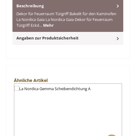
Beschreibung
Dekor für Feuerraum Türgriff Bakelit für den Kaminofen
La Nordica Gaia La Nordica Gaia Dekor für Feuerraum
Türgriff Eckd…
Mehr
Angaben zur Produktsicherheit
Produktgalerie überspringen
Ähnliche Artikel